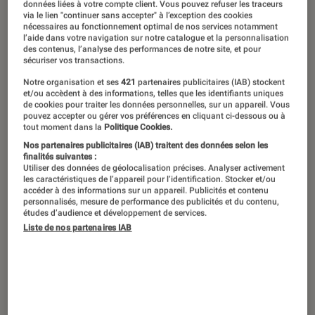
données liées à votre compte client. Vous pouvez refuser les traceurs
L’Éclaireur
passe à l’heure d’été pour
via le lien "continuer sans accepter" à l’exception des cookies
nécessaires au fonctionnement optimal de nos services notamment
vous proposer une sélection des
l’aide dans votre navigation sur notre catalogue et la personnalisation
des contenus, l’analyse des performances de notre site, et pour
meilleures séries estivales. De quoi
sécuriser vos transactions.
rire, pleurer, voyager et frissonner
Notre organisation et ses
421
partenaires publicitaires (IAB) stockent
et/ou accèdent à des informations, telles que les identifiants uniques
depuis votre salon.
de cookies pour traiter les données personnelles, sur un appareil. Vous
pouvez accepter ou gérer vos préférences en cliquant ci-dessous ou à
tout moment dans la
Politique Cookies.
Nos partenaires publicitaires (IAB) traitent des données selon les
Introduction
Si la grande époque des sagas estivales
finalités suivantes :
Utiliser des données de géolocalisation précises. Analyser activement
françaises est révolue, les vacanciers pourront
les caractéristiques de l’appareil pour l’identification. Stocker et/ou
accéder à des informations sur un appareil. Publicités et contenu
tout de même voyager devant leur télévision
personnalisés, mesure de performance des publicités et du contenu,
études d’audience et développement de services.
grâce aux nombreuses offres, plateformes et
Liste de nos partenaires IAB
catalogues désormais disponibles.
À l’occasion des grandes vacances, les
juilletistes et aoûtiens les plus sériephiles se
plongent dans des shows qui sentent bon la