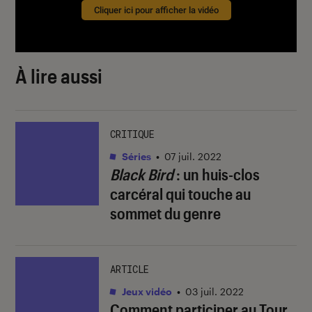
Cliquer ici pour afficher la vidéo
À lire aussi
CRITIQUE
Séries
•
07 juil. 2022
Black Bird
: un huis-clos
carcéral qui touche au
sommet du genre
ARTICLE
Jeux vidéo
•
03 juil. 2022
Comment participer au Tour