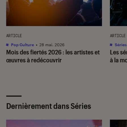
ARTICLE
ARTICLE
Pop Culture
•
28 mai. 2026
Séries
Mois des fiertés 2026 : les artistes et
Les sé
œuvres à redécouvrir
à la m
Dernièrement dans Séries