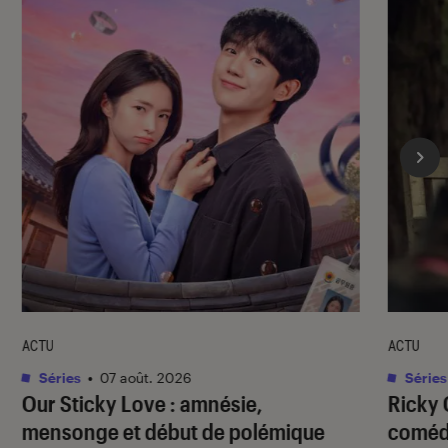
ACTU
ACTU
Séries
•
07 août. 2026
Séries
Our Sticky Love
: amnésie,
Ricky 
mensonge et début de polémique
comédi