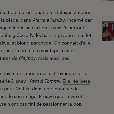
êtait de tourner quand les téléspectateurs
r la plage, dans
Alerte à Malibu
. Incarné par
e a lancé sa carrière, mais l’a surtout
le, grâce à l’alléchant triptyque : maillot
rêve, et blond peroxydé. On connaît d’elle
vorces,
la première sex-tape à avoir
rtures de
Playboy
, mais aussi ses
 des temps modernes est revenue sur le
 série Disney+
Pam & Tommy
.
Elle réalisera
e pour Netflix
, dans une tentative de
ement de son image. Preuve que sa vie et –
e n’ont pas fini de passionner la pop