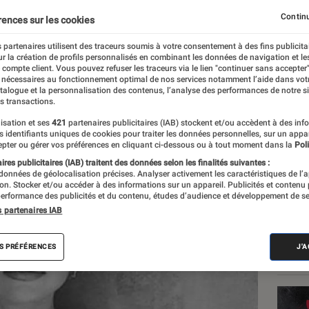
jourd’hui
Continu
rences sur les cookies
 partenaires utilisent des traceurs soumis à votre consentement à des fins publicita
r la création de profils personnalisés en combinant les données de navigation et l
e compte client. Vous pouvez refuser les traceurs via le lien "continuer sans accepter"
 nécessaires au fonctionnement optimal de nos services notamment l’aide dans vot
atalogue et la personnalisation des contenus, l’analyse des performances de notre si
s transactions.
isation et ses
421
partenaires publicitaires (IAB) stockent et/ou accèdent à des inf
Les
es identifiants uniques de cookies pour traiter les données personnelles, sur un appa
pter ou gérer vos préférences en cliquant ci-dessous ou à tout moment dans la
Poli
res publicitaires (IAB) traitent des données selon les finalités suivantes :
 données de géolocalisation précises. Analyser activement les caractéristiques de l’
tion. Stocker et/ou accéder à des informations sur un appareil. Publicités et contenu
erformance des publicités et du contenu, études d’audience et développement de se
s partenaires IAB
S PRÉFÉRENCES
J'