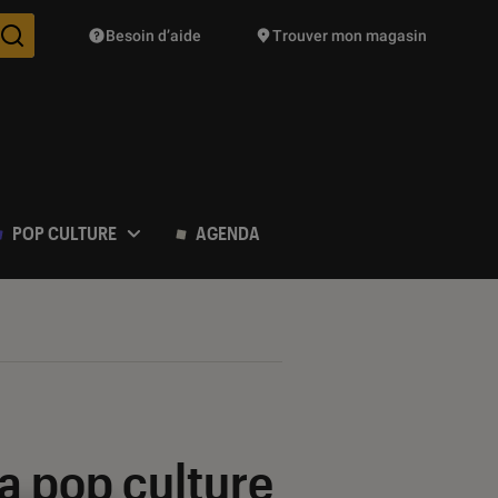
Besoin d’aide
Trouver mon magasin
Des suggestions de produits vont vous être proposées pendant vo
POP CULTURE
AGENDA
a pop culture