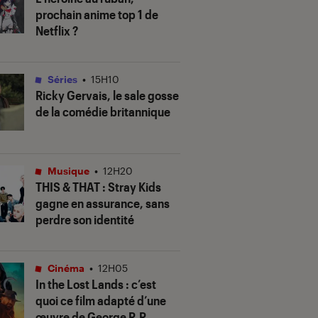
prochain anime top 1 de
Netflix ?
Séries
•
15H10
Ricky Gervais, le sale gosse
de la comédie britannique
Musique
•
12H20
THIS & THAT
: Stray Kids
gagne en assurance, sans
perdre son identité
Cinéma
•
12H05
In the Lost Lands
: c’est
quoi ce film adapté d’une
œuvre de George R.R.