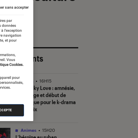
er sans accepter
ires par
es données
 à l’exception
re navigation
te, et pour
ormations,
 plus récents
reil. Vous
tique Cookies.
appareil pour
Séries
•
16H15
 personnalisés,
Our Sticky Love
: amnésie,
rvices.
mensonge et début de
polémique pour le k-drama
de Netflix
ACCEPTE
Animes
•
15H20
L’héroïne au ruban
,