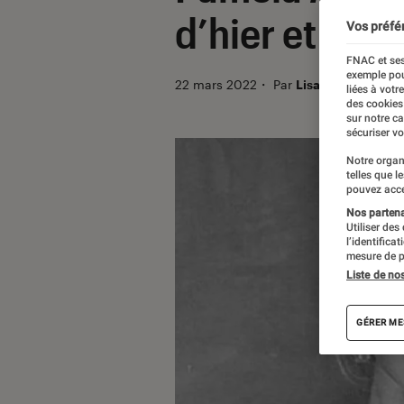
d’hier et d’au
Vos préfé
FNAC et ses
exemple pou
22 mars 2022
・
Par
Lisa Muratore
liées à votr
des cookies
sur notre c
sécuriser vo
Notre organ
telles que l
pouvez acce
Nos partenai
Utiliser des
l’identifica
mesure de p
Liste de no
GÉRER ME