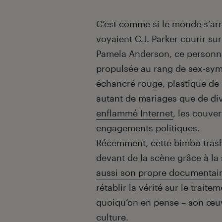
Introduction
C’est comme si le monde s’arr
voyaient C.J. Parker courir su
Pamela Anderson, ce personnag
propulsée au rang de sex-symbo
échancré rouge, plastique de 
autant de mariages que de di
enflammé Internet
, les couve
engagements politiques.
Récemment, cette bimbo trash
devant de la scène grâce à la
aussi son propre documentair
rétablir la vérité sur le trait
quoiqu’on en pense – son œuvr
culture.