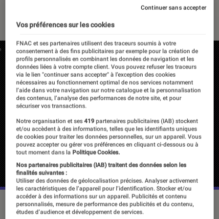
Continuer sans accepter
20 juin 2022
・
Par
Alexandre Manceau
Vos préférences sur les cookies
FNAC et ses partenaires utilisent des traceurs soumis à votre
consentement à des fins publicitaires par exemple pour la création de
profils personnalisés en combinant les données de navigation et les
données liées à votre compte client. Vous pouvez refuser les traceurs
via le lien "continuer sans accepter" à l’exception des cookies
nécessaires au fonctionnement optimal de nos services notamment
l’aide dans votre navigation sur notre catalogue et la personnalisation
des contenus, l’analyse des performances de notre site, et pour
sécuriser vos transactions.
Notre organisation et ses
419
partenaires publicitaires (IAB) stockent
et/ou accèdent à des informations, telles que les identifiants uniques
de cookies pour traiter les données personnelles, sur un appareil. Vous
pouvez accepter ou gérer vos préférences en cliquant ci-dessous ou à
tout moment dans la
Politique Cookies.
Nos partenaires publicitaires (IAB) traitent des données selon les
finalités suivantes :
Utiliser des données de géolocalisation précises. Analyser activement
les caractéristiques de l’appareil pour l’identification. Stocker et/ou
accéder à des informations sur un appareil. Publicités et contenu
La mission du joueur est simple : prendre les plus belles
personnalisés, mesure de performance des publicités et du contenu,
études d’audience et développement de services.
photos de Pokémon pour aider le Professeur Chen.