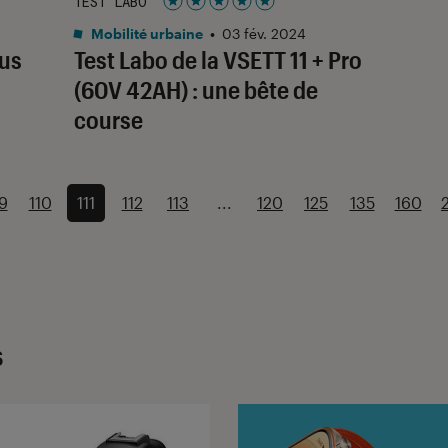
TEST LABO
Noté 5 étoiles sur 5
Mobilité urbaine
•
03 fév. 2024
lus
Test Labo de la VSETT 11 + Pro
(60V 42AH) : une bête de
course
9
110
111
112
113
...
120
125
135
160
s