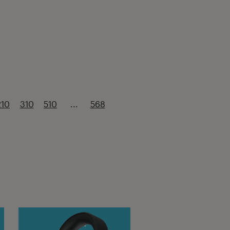
210
310
510
...
568