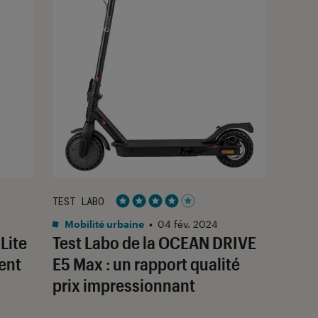
TEST LABO
Noté 4 étoiles sur 5
Mobilité urbaine
•
04 fév. 2024
Lite
Test Labo de la OCEAN DRIVE
ent
E5 Max : un rapport qualité
prix impressionnant