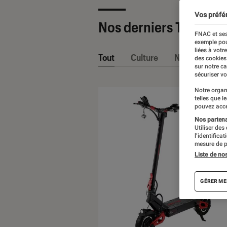
Vos préfé
Nos derniers Tests
FNAC et ses
exemple pou
liées à votr
Tout
Culture
Nos conseils
des cookies
sur notre c
sécuriser vo
Notre organ
telles que l
pouvez acce
Nos partenai
Utiliser des
l’identifica
mesure de p
Liste de no
GÉRER ME