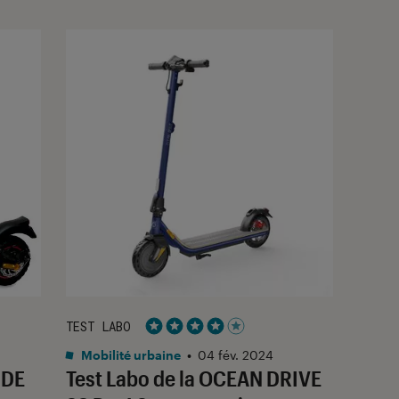
TEST LABO
Noté 4 étoiles sur 5
Mobilité urbaine
•
04 fév. 2024
IDE
Test Labo de la OCEAN DRIVE