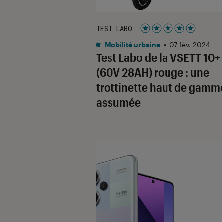
TEST LABO
Noté 5 étoiles sur 5
Mobilité urbaine
•
07 fév. 2024
Test Labo de la VSETT 10+
(60V 28AH) rouge : une
trottinette haut de gamm
assumée