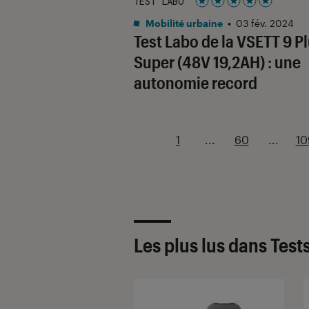
TEST LABO
Noté 5 étoiles sur 5
Mobilité urbaine
•
03 fév. 2024
Test Labo de la VSETT 9 P
Super (48V 19,2AH) : une
autonomie record
1
...
60
...
10
Les plus lus dans Test