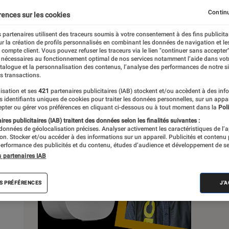
Continu
rences sur les cookies
 partenaires utilisent des traceurs soumis à votre consentement à des fins publicita
r la création de profils personnalisés en combinant les données de navigation et l
e compte client. Vous pouvez refuser les traceurs via le lien "continuer sans accepter"
Pop Culture
Tech
 nécessaires au fonctionnement optimal de nos services notamment l’aide dans vot
atalogue et la personnalisation des contenus, l’analyse des performances de notre si
s transactions.
isation et ses
421
partenaires publicitaires (IAB) stockent et/ou accèdent à des inf
es identifiants uniques de cookies pour traiter les données personnelles, sur un appa
pter ou gérer vos préférences en cliquant ci-dessous ou à tout moment dans la
Poli
res publicitaires (IAB) traitent des données selon les finalités suivantes :
 données de géolocalisation précises. Analyser activement les caractéristiques de l’
tion. Stocker et/ou accéder à des informations sur un appareil. Publicités et contenu
erformance des publicités et du contenu, études d’audience et développement de se
s partenaires IAB
S PRÉFÉRENCES
J'