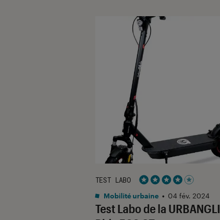
TEST LABO
Noté 4 étoiles sur 5
Mobilité urbaine
•
04 fév. 2024
Test Labo de la URBANGL