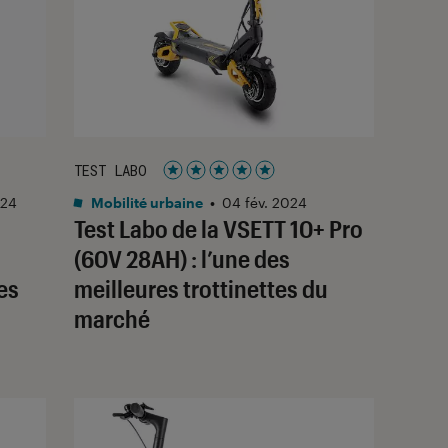
TEST LABO
Noté 5 étoiles sur 5
024
Mobilité urbaine
•
04 fév. 2024
Test Labo de la VSETT 10+ Pro
(60V 28AH) : l’une des
es
meilleures trottinettes du
marché