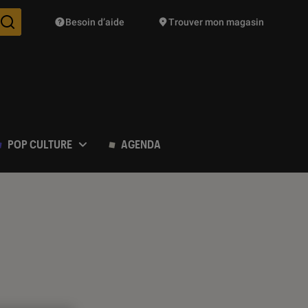
Besoin d’aide
Trouver mon magasin
Des suggestions de produits vont vous être proposées pendant vo
POP CULTURE
AGENDA