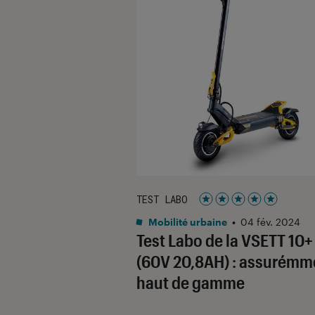
TEST LABO
Noté 5 étoiles sur 5
Mobilité urbaine
•
04 fév. 2024
Test Labo de la VSETT 10+ 
(60V 20,8AH) : assurémm
haut de gamme