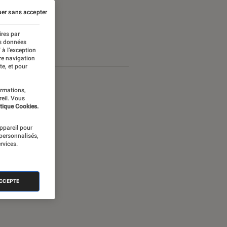
er sans accepter
ires par
es données
 à l’exception
re navigation
te, et pour
ormations,
reil. Vous
tique Cookies.
appareil pour
 personnalisés,
rvices.
ACCEPTE