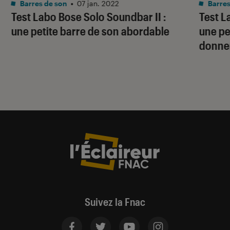
Barres de son
•
07 jan. 2022
Barres
Test Labo Bose Solo Soundbar II :
Test L
une petite barre de son abordable
une pe
donner
Suivez la Fnac