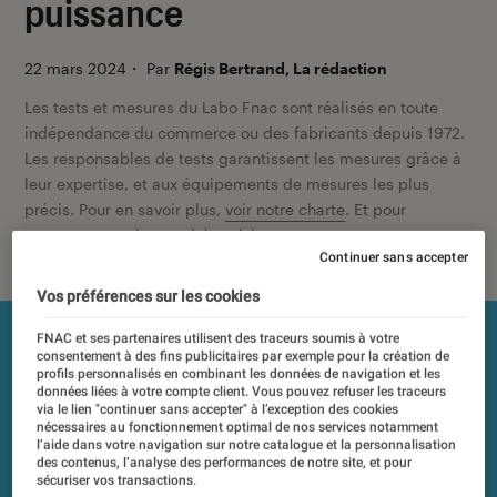
puissance
22 mars 2024
・
Par
Régis Bertrand, La rédaction
Les tests et mesures du Labo Fnac sont réalisés en toute
indépendance du commerce ou des fabricants depuis 1972.
Les responsables de tests garantissent les mesures grâce à
leur expertise, et aux équipements de mesures les plus
précis. Pour en savoir plus,
voir notre charte
. Et pour
comparer tous les produits, visitez notre
comparateur
.
Continuer sans accepter
Vos préférences sur les cookies
FNAC et ses partenaires utilisent des traceurs soumis à votre
consentement à des fins publicitaires par exemple pour la création de
profils personnalisés en combinant les données de navigation et les
données liées à votre compte client. Vous pouvez refuser les traceurs
via le lien "continuer sans accepter" à l’exception des cookies
nécessaires au fonctionnement optimal de nos services notamment
l’aide dans votre navigation sur notre catalogue et la personnalisation
des contenus, l’analyse des performances de notre site, et pour
sécuriser vos transactions.