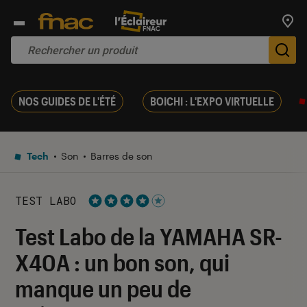
Trouv
De
NOS GUIDES DE L'ÉTÉ
BOICHI : L'EXPO VIRTUELLE
Tech
Son
Barres de son
TEST LABO
Noté 4 étoiles sur 5
Test Labo de la YAMAHA SR-
X40A : un bon son, qui
manque un peu de