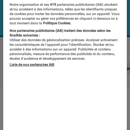
Notre organisation et ses
419
partenaires publicitaires (IAB) stockent
et/ou accèdent à des informations, telles que les identifiants uniques
de cookies pour traiter les données personnelles, sur un appareil. Vous
pouvez accepter ou gérer vos préférences en cliquant ci-dessous ou à
tout moment dans la
Politique Cookies.
Nos partenaires publicitaires (IAB) traitent des données selon les
finalités suivantes :
Utiliser des données de géolocalisation précises. Analyser activement
les caractéristiques de l’appareil pour l’identification. Stocker et/ou
YAMAHA SR-X40A
©Labo Fnac
accéder à des informations sur un appareil. Publicités et contenu
personnalisés, mesure de performance des publicités et du contenu,
études d’audience et développement de services.
Liste de nos partenaires IAB
En résumé
Notre test détaillé
Conclusio
En résumé
NOTE LABOFNAC
Noté 4 étoiles sur 5