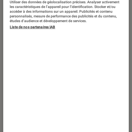
Utiliser des données de géolocalisation précises. Analyser activement
PRISE EN MAIN
les caractéristiques de l’appareil pour l’identification. Stocker et/ou
accéder à des informations sur un appareil. Publicités et contenu
Objets connectés
•
09 juin 2022
personnalisés, mesure de performance des publicités et du contenu,
On a testé la lampe Lili pour dyslexiques
études d’audience et développement de services.
Liste de nos partenaires IAB