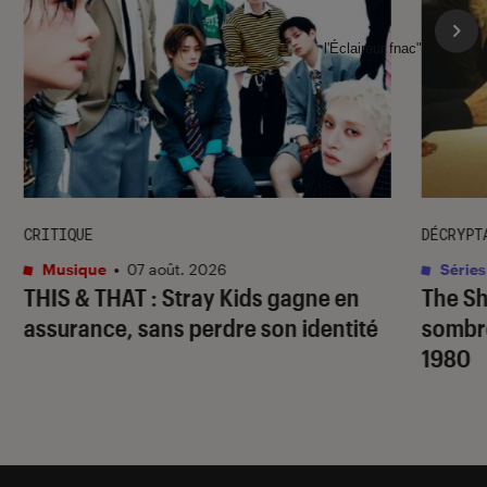
l'Éclaireur fnac">
CRITIQUE
DÉCRYPT
Musique
•
07 août. 2026
Séries
THIS & THAT
: Stray Kids gagne en
The S
assurance, sans perdre son identité
sombr
1980