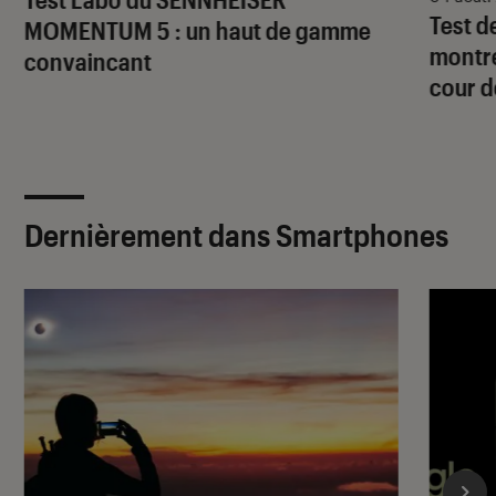
Test d
MOMENTUM 5 : un haut de gamme
montre
convaincant
cour d
Dernièrement dans Smartphones