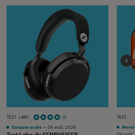
TEST LABO
TEST
Noté 4 étoiles sur 5
Casques audio
•
05 août. 2026
Montre
Test Labo du SENNHEISER
04 août.