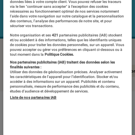
données liées à votre compte client. Vous pouvez refuser les traceurs
via le lien "continuer sans accepter" à l’exception des cookies
nécessaires au fonctionnement optimal de nos services notamment
l’aide dans votre navigation sur notre catalogue et la personnalisation
des contenus, l’analyse des performances de notre site, et pour
sécuriser vos transactions.
Notre organisation et ses
421
partenaires publicitaires (IAB) stockent
et/ou accèdent à des informations, telles que les identifiants uniques
de cookies pour traiter les données personnelles, sur un appareil. Vous
MOTOROLA moto g31
©Labo Fnac
pouvez accepter ou gérer vos préférences en cliquant ci-dessous ou à
tout moment dans la
Politique Cookies.
Nos partenaires publicitaires (IAB) traitent des données selon les
finalités suivantes :
En résumé
Notre test détaillé
Conclusio
Utiliser des données de géolocalisation précises. Analyser activement
les caractéristiques de l’appareil pour l’identification. Stocker et/ou
accéder à des informations sur un appareil. Publicités et contenu
personnalisés, mesure de performance des publicités et du contenu,
études d’audience et développement de services.
Liste de nos partenaires IAB
En résumé
NOTE LABOFNAC
Noté 2 étoiles sur 5