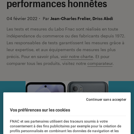
performances honnêtes
04 février 2022
・
Par
Jean-Charles Frelier, Driss Abdi
Les tests et mesures du Labo Fnac sont réalisés en toute
indépendance du commerce ou des fabricants depuis 1972.
Les responsables de tests garantissent les mesures grâce à
leur expertise, et aux équipements de mesures les plus
précis. Pour en savoir plus,
voir notre charte
. Et pour
comparer tous les produits, visitez notre
comparateur
.
Continuer sans accepter
Vos préférences sur les cookies
FNAC et ses partenaires utilisent des traceurs soumis à votre
consentement à des fins publicitaires par exemple pour la création de
profils personnalisés en combinant les données de navigation et les