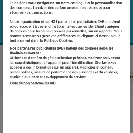
l’aide dans votre navigation sur notre catalogue et la personnalisation
des contenus, l’analyse des performances de notre site, et pour
sécuriser vos transactions.
Notre organisation et ses
421
partenaires publicitaires (IAB) stockent
et/ou accèdent à des informations, telles que les identifiants uniques
de cookies pour traiter les données personnelles, sur un appareil. Vous
pouvez accepter ou gérer vos préférences en cliquant ci-dessous ou à
tout moment dans la
Politique Cookies.
Nos partenaires publicitaires (IAB) traitent des données selon les
REALME 16 5G
©Labo Fnac
finalités suivantes :
Utiliser des données de géolocalisation précises. Analyser activement
les caractéristiques de l’appareil pour l’identification. Stocker et/ou
accéder à des informations sur un appareil. Publicités et contenu
personnalisés, mesure de performance des publicités et du contenu,
En résumé
Notre test détaillé
Conclusio
études d’audience et développement de services.
Liste de nos partenaires IAB
En résumé
NOTE LABOFNAC
Noté 4 étoiles sur 5