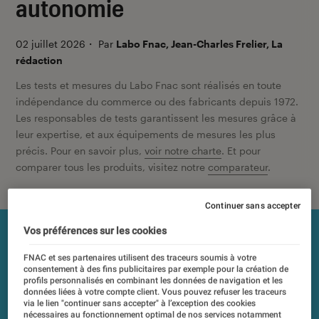
autonomie
02 juillet 2026
・
Par
Labo Fnac, Jean-Charles Frelier, La
rédaction
Les tests et mesures du Labo Fnac sont réalisés en toute
indépendance du commerce ou des fabricants depuis 1972.
Les responsables de tests garantissent les mesures grâce à
leur expertise, et aux équipements de mesures les plus
précis. Pour en savoir plus,
voir notre charte
. Et pour
comparer tous les produits, visitez notre
comparateur
.
Continuer sans accepter
Vos préférences sur les cookies
FNAC et ses partenaires utilisent des traceurs soumis à votre
consentement à des fins publicitaires par exemple pour la création de
profils personnalisés en combinant les données de navigation et les
données liées à votre compte client. Vous pouvez refuser les traceurs
via le lien "continuer sans accepter" à l’exception des cookies
nécessaires au fonctionnement optimal de nos services notamment