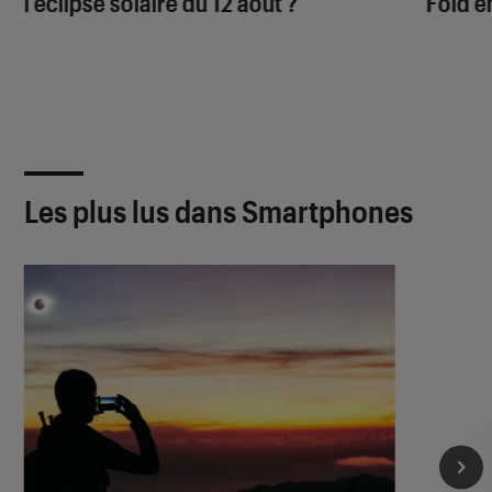
l’éclipse solaire du 12 août ?
Fold e
Les plus lus dans Smartphones