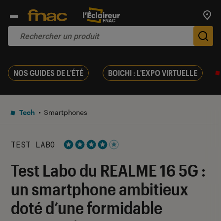
Trouv
De
NOS GUIDES DE L'ÉTÉ
BOICHI : L'EXPO VIRTUELLE
Tech
Smartphones
TEST LABO
Noté 4 étoiles sur 5
Test Labo du REALME 16 5G :
un smartphone ambitieux
doté d’une formidable