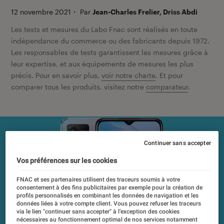
12 novembre 2021
・
Par
Jean-Charles Frelier, Driss Abdi
Les tests et mesures du Labo Fnac sont réalisés en toute
indépendance du commerce ou des fabricants depuis 1972.
Les responsables de tests garantissent les mesures grâce à
leur expertise, et aux équipements de mesures les plus
précis. Pour en savoir plus,
voir notre charte
. Et pour
comparer tous les produits, visitez notre
comparateur
.
Continuer sans accepter
Vos préférences sur les cookies
FNAC et ses partenaires utilisent des traceurs soumis à votre
consentement à des fins publicitaires par exemple pour la création de
profils personnalisés en combinant les données de navigation et les
données liées à votre compte client. Vous pouvez refuser les traceurs
via le lien "continuer sans accepter" à l’exception des cookies
nécessaires au fonctionnement optimal de nos services notamment