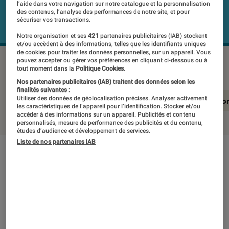
l’aide dans votre navigation sur notre catalogue et la personnalisation
des contenus, l’analyse des performances de notre site, et pour
sécuriser vos transactions.
Notre organisation et ses
421
partenaires publicitaires (IAB) stockent
et/ou accèdent à des informations, telles que les identifiants uniques
de cookies pour traiter les données personnelles, sur un appareil. Vous
VIVO Y21S
©Labo Fnac
pouvez accepter ou gérer vos préférences en cliquant ci-dessous ou à
tout moment dans la
Politique Cookies.
Nos partenaires publicitaires (IAB) traitent des données selon les
finalités suivantes :
Utiliser des données de géolocalisation précises. Analyser activement
En résumé
Notre test détaillé
Conclusio
les caractéristiques de l’appareil pour l’identification. Stocker et/ou
accéder à des informations sur un appareil. Publicités et contenu
personnalisés, mesure de performance des publicités et du contenu,
études d’audience et développement de services.
Liste de nos partenaires IAB
En résumé
NOTE LABOFNAC
Noté 1 étoiles sur 5
Encore peu connue du grand public Vivo est