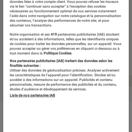
données liées à votre compte client. Vous pouvez refuser les traceurs
via le lien "continuer sans accepter" à l’exception des cookies
Le Honor Magic V3 s’impose comme
nécessaires au fonctionnement optimal de nos services notamment
l’aide dans votre navigation sur notre catalogue et la personnalisation
un des smartphones pliants les plus
des contenus, l’analyse des performances de notre site, et pour
sécuriser vos transactions.
aboutis du moment, si ce n’est le plus
Notre organisation et ses
419
partenaires publicitaires (IAB) stockent
abouti. Au programme : un mobile fin,
et/ou accèdent à des informations, telles que les identifiants uniques
de cookies pour traiter les données personnelles, sur un appareil. Vous
pas trop lourd, véloce, robuste et
pouvez accepter ou gérer vos préférences en cliquant ci-dessous ou à
tout moment dans la
Politique Cookies.
doué en photo. N’en jetez plus !
Nos partenaires publicitaires (IAB) traitent des données selon les
finalités suivantes :
Utiliser des données de géolocalisation précises. Analyser activement
les caractéristiques de l’appareil pour l’identification. Stocker et/ou
accéder à des informations sur un appareil. Publicités et contenu
En résumé
Notre prise en main détaillée
personnalisés, mesure de performance des publicités et du contenu,
études d’audience et développement de services.
Liste de nos partenaires IAB
En résumé