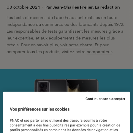
08 octobre 2024
・
Par
Jean-Charles Frelier, La rédaction
Les tests et mesures du Labo Fnac sont réalisés en toute
indépendance du commerce ou des fabricants depuis 1972.
Les responsables de tests garantissent les mesures grâce à
leur expertise, et aux équipements de mesures les plus
précis. Pour en savoir plus,
voir notre charte
. Et pour
comparer tous les produits, visitez notre
comparateur
.
Continuer sans accepter
Vos préférences sur les cookies
FNAC et ses partenaires utilisent des traceurs soumis à votre
consentement à des fins publicitaires par exemple pour la création de
profils personnalisés en combinant les données de navigation et les