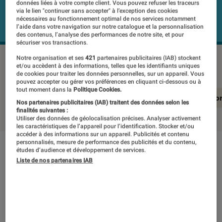
données liées à votre compte client. Vous pouvez refuser les traceurs
via le lien "continuer sans accepter" à l’exception des cookies
nécessaires au fonctionnement optimal de nos services notamment
l’aide dans votre navigation sur notre catalogue et la personnalisation
des contenus, l’analyse des performances de notre site, et pour
sécuriser vos transactions.
HONOR Magic V2 5G
©Labo Fnac
Notre organisation et ses
421
partenaires publicitaires (IAB) stockent
et/ou accèdent à des informations, telles que les identifiants uniques
de cookies pour traiter les données personnelles, sur un appareil. Vous
pouvez accepter ou gérer vos préférences en cliquant ci-dessous ou à
tout moment dans la
Politique Cookies.
En résumé
Notre test détaillé
Conclusio
Nos partenaires publicitaires (IAB) traitent des données selon les
finalités suivantes :
Utiliser des données de géolocalisation précises. Analyser activement
les caractéristiques de l’appareil pour l’identification. Stocker et/ou
accéder à des informations sur un appareil. Publicités et contenu
personnalisés, mesure de performance des publicités et du contenu,
études d’audience et développement de services.
En résumé
Liste de nos partenaires IAB
NOTE LABOFNAC
Noté 3 étoiles sur 5
Samsung a du souci à se faire. La résistance