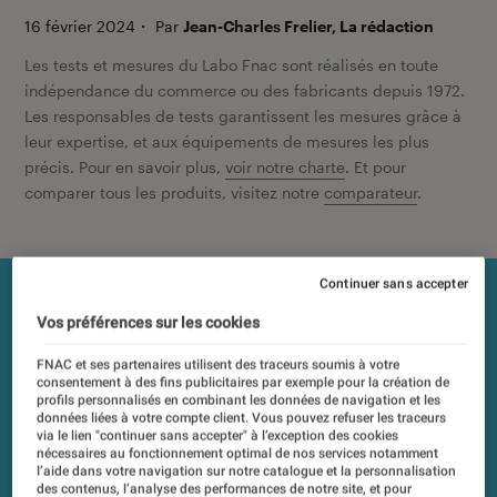
16 février 2024
・
Par
Jean-Charles Frelier, La rédaction
Les tests et mesures du Labo Fnac sont réalisés en toute
indépendance du commerce ou des fabricants depuis 1972.
Les responsables de tests garantissent les mesures grâce à
leur expertise, et aux équipements de mesures les plus
précis. Pour en savoir plus,
voir notre charte
. Et pour
comparer tous les produits, visitez notre
comparateur
.
Continuer sans accepter
Vos préférences sur les cookies
FNAC et ses partenaires utilisent des traceurs soumis à votre
consentement à des fins publicitaires par exemple pour la création de
profils personnalisés en combinant les données de navigation et les
données liées à votre compte client. Vous pouvez refuser les traceurs
via le lien "continuer sans accepter" à l’exception des cookies
nécessaires au fonctionnement optimal de nos services notamment
l’aide dans votre navigation sur notre catalogue et la personnalisation
des contenus, l’analyse des performances de notre site, et pour