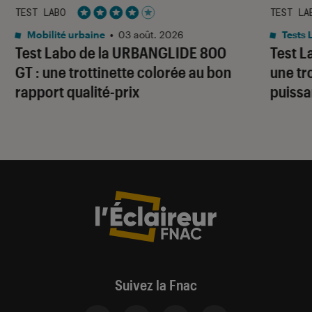
TEST LABO
TEST LA
Noté 4 étoiles sur 5
Mobilité urbaine
•
03 août. 2026
Tests 
Test Labo de la URBANGLIDE 800
Test L
GT : une trottinette colorée au bon
une tr
rapport qualité-prix
puissa
Suivez la Fnac