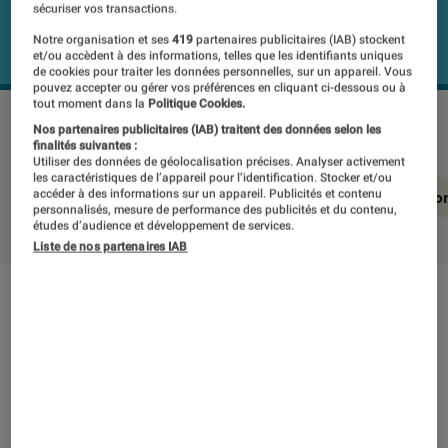
sécuriser vos transactions.
Notre organisation et ses
419
partenaires publicitaires (IAB) stockent
et/ou accèdent à des informations, telles que les identifiants uniques
de cookies pour traiter les données personnelles, sur un appareil. Vous
pouvez accepter ou gérer vos préférences en cliquant ci-dessous ou à
tout moment dans la
Politique Cookies.
NINEBOT KickScooter F2 E
©Labo Fnac
Nos partenaires publicitaires (IAB) traitent des données selon les
finalités suivantes :
Utiliser des données de géolocalisation précises. Analyser activement
les caractéristiques de l’appareil pour l’identification. Stocker et/ou
accéder à des informations sur un appareil. Publicités et contenu
En résumé
Notre test détaillé
Conclusio
personnalisés, mesure de performance des publicités et du contenu,
études d’audience et développement de services.
Liste de nos partenaires IAB
En résumé
NOTE LABOFNAC
Noté 3 étoiles sur 5
NineBot tente de ménager la chèvre et le chou.