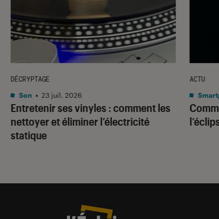
DÉCRYPTAGE
ACTU
Son
•
23 juil. 2026
Smart
Entretenir ses vinyles : comment les
Commen
nettoyer et éliminer l’électricité
l’éclip
statique