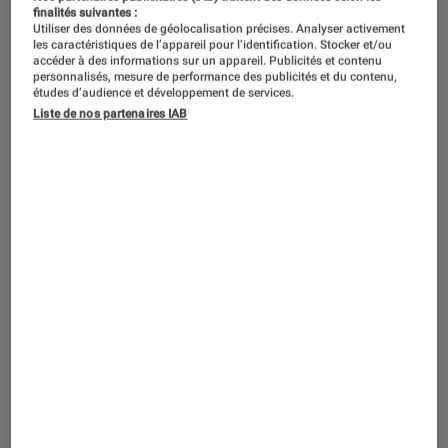
finalités suivantes :
Utiliser des données de géolocalisation précises. Analyser activement
Xiaomi a profité du Mobile World
les caractéristiques de l’appareil pour l’identification. Stocker et/ou
accéder à des informations sur un appareil. Publicités et contenu
Congress 2025 de Barcelone pour
personnalisés, mesure de performance des publicités et du contenu,
études d’audience et développement de services.
lever le voile sur de nombreux
Liste de nos partenaires IAB
nouveaux produits, venant étoffer un
écosystème connecté déjà riche.
Parmi les principales annonces : les
écouteurs Buds 5 Pro, la montre Watch
S4, la trottinette Scooter 5 Max, les
projecteurs L1 et L1 Pro et le bracelet
Smart Band 9 Pro.
Introduction
En marge de ses
smartphones Xiaomi 15 et 15
Ultra
, la marque a aussi présenté de nombreux