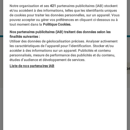
Notre organisation et ses
421
partenaires publicitaires (IAB) stockent
et/ou accèdent à des informations, telles que les identifiants uniques
de cookies pour traiter les données personnelles, sur un appareil. Vous
pouvez accepter ou gérer vos préférences en cliquant ci-dessous ou à
tout moment dans la
Politique Cookies.
Nos partenaires publicitaires (IAB) traitent des données selon les
finalités suivantes :
Utiliser des données de géolocalisation précises. Analyser activement
HP OMEN 16-WD0038NF
©Labo Fnac
les caractéristiques de l’appareil pour l’identification. Stocker et/ou
accéder à des informations sur un appareil. Publicités et contenu
personnalisés, mesure de performance des publicités et du contenu,
études d’audience et développement de services.
Liste de nos partenaires IAB
En résumé
Notre test détaillé
Conclusio
En résumé
NOTE LABOFNAC
Noté 4 étoiles sur 5