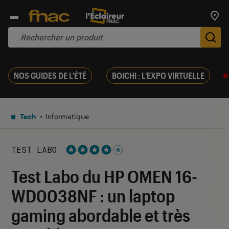
Trouv
De
NOS GUIDES DE L'ÉTÉ
BOICHI : L'EXPO VIRTUELLE
Tech
Informatique
TEST LABO
Noté 4 étoiles sur 5
Test Labo du HP OMEN 16-
WD0038NF : un laptop
gaming abordable et très