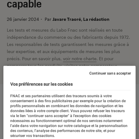
capable
26 janvier 2024
・
Par
Javare Traoré, La rédaction
Les tests et mesures du Labo Fnac sont réalisés en toute
indépendance du commerce ou des fabricants depuis 1972.
Les responsables de tests garantissent les mesures grâce à
leur expertise, et aux équipements de mesures les plus
précis. Pour en savoir plus,
voir notre charte
. Et pour
comparer tous les produits, visitez notre
comparateur
.
Continuer sans accepter
Vos préférences sur les cookies
FNAC et ses partenaires utilisent des traceurs soumis à votre
consentement à des fins publicitaires par exemple pour la création de
profils personnalisés en combinant les données de navigation et les
données liées à votre compte client. Vous pouvez refuser les traceurs
via le lien "continuer sans accepter" à l’exception des cookies
nécessaires au fonctionnement optimal de nos services notamment
l’aide dans votre navigation sur notre catalogue et la personnalisation
des contenus, l’analyse des performances de notre site, et pour
sécuriser vos transactions.