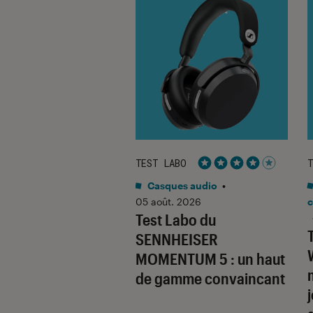
ABO
TEST LABO
T
Noté 5 étoiles sur 5
Noté 4 étoiles sur 5
o
•
31 juil. 2026
Casques audio
•
Labo du
05 août. 2026
c
Test Labo du
SONIC Lumix G9
SENNHEISER
un superbe hybride à
MOMENTUM 5 : un haut
aire
de gamme convaincant