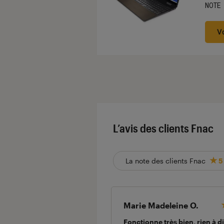
NOTE
Noté
V
L’avis des clients Fnac
La note des clients Fnac
5
Marie Madeleine O.
Fonctionne très bien, rien à d