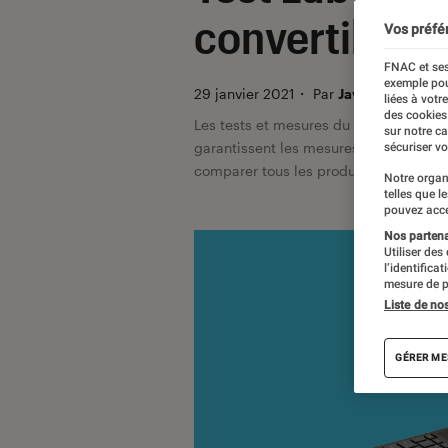
convertible 
Vos préfé
FNAC et ses
exemple pou
29 janvier 2021
・
Par
Javare Traoré
liées à votr
des cookies
Les tests et mesures du Labo Fnac so
sur notre c
garantissent les mesures grâce à leur 
sécuriser vo
comparer tous les produits, visitez no
Notre organ
telles que l
pouvez acce
Nos partenai
Utiliser des
l’identifica
mesure de p
Liste de no
GÉRER ME