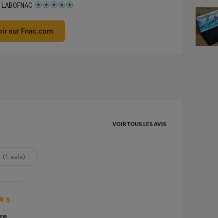
 LABOFNAC
 5 étoiles sur 5
oir sur Fnac.com
VOIR TOUS LES AVIS
(1 avis)
5
ire