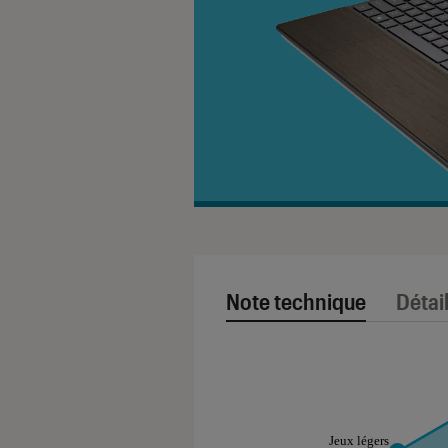
Note technique
Détai
Note technique