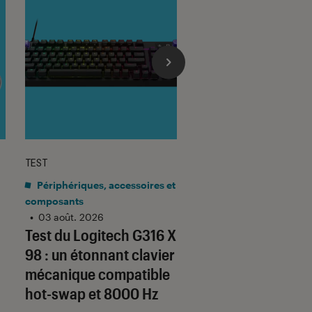
TEST
TEST LABO
sur 5
Noté 4 éto
Périphériques, accessoires et
Mobilité urbaine
•
composants
03 août. 2026
Test Labo de la
•
03 août. 2026
Test du Logitech G316 X
URBANGLIDE 800 
98 : un étonnant clavier
une trottinette co
mécanique compatible
au bon rapport qua
hot-swap et 8000 Hz
prix