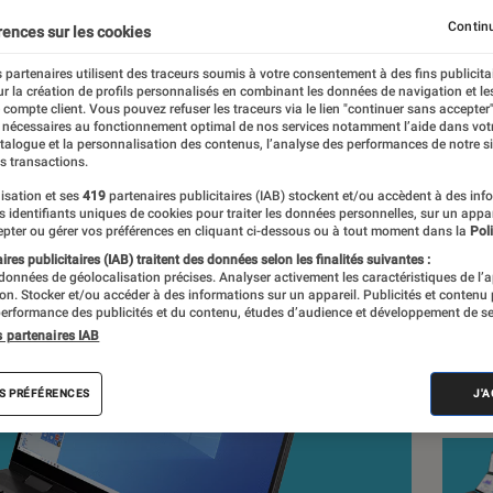
s’offre un écran 4K AMO
Continu
rences sur les cookies
 partenaires utilisent des traceurs soumis à votre consentement à des fins publicita
r la création de profils personnalisés en combinant les données de navigation et l
e compte client. Vous pouvez refuser les traceurs via le lien "continuer sans accepter"
 nécessaires au fonctionnement optimal de nos services notamment l’aide dans vot
nt réalisés en toute indépendance du commerce ou des fabricants de
atalogue et la personnalisation des contenus, l’analyse des performances de notre si
expertise, et aux équipements de mesures les plus précis. Pour en s
s transactions.
tre
comparateur
.
isation et ses
419
partenaires publicitaires (IAB) stockent et/ou accèdent à des inf
es identifiants uniques de cookies pour traiter les données personnelles, sur un appa
pter ou gérer vos préférences en cliquant ci-dessous ou à tout moment dans la
Poli
res publicitaires (IAB) traitent des données selon les finalités suivantes :
 données de géolocalisation précises. Analyser activement les caractéristiques de l’
Nos
tion. Stocker et/ou accéder à des informations sur un appareil. Publicités et contenu
erformance des publicités et du contenu, études d’audience et développement de se
Ord
s partenaires IAB
VOIR T
S PRÉFÉRENCES
J'