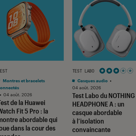
EST
TEST LABO
Noté 3 étoiles 
Montres et bracelets
Casques audio
•
onnectés
04 août. 2026
Test Labo du NOTHING
•
04 août. 2026
Test de la Huawei
HEADPHONE A : un
Watch Fit 5 Pro : la
casque abordable
montre abordable qui
à l’isolation
joue dans la cour des
convaincante