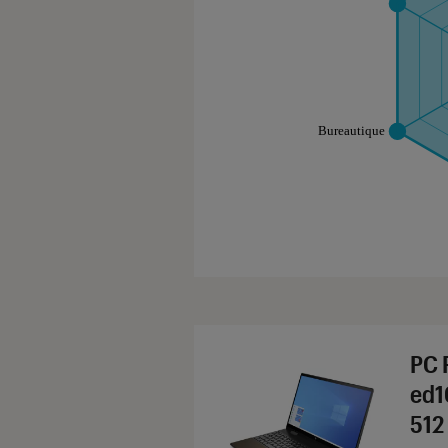
Les notes de ce gr
PC 
ed1
512