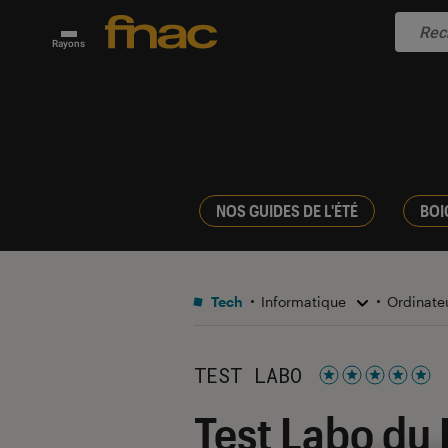
Rayons
NOS GUIDES DE L'ÉTÉ
BOI
Tech
Informatique
Ordinate
TEST LABO
Noté 5 étoiles s
Test Labo du