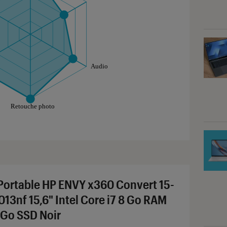
aphique sont à retrouver dans l'onglet "Détail des so
Portable HP ENVY x360 Convert 15-
013nf 15,6" Intel Core i7 8 Go RAM
 Go SSD Noir