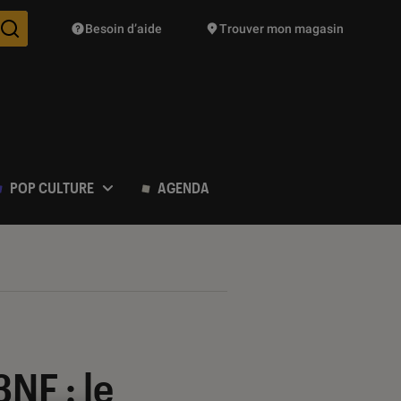
Besoin d’aide
Trouver mon magasin
Des suggestions de produits vont vous être proposées pendant vo
POP CULTURE
AGENDA
NF : le