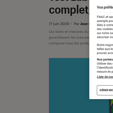
complet, mai
Vos préfé
FNAC et ses
exemple pou
17 juin 2020
・
Par
Jean-Charles Frelie
liées à votr
des cookies
Les tests et mesures du Labo Fnac so
sur notre c
garantissent les mesures grâce à leur 
sécuriser vo
comparer tous les produits, visitez no
Notre organ
telles que l
pouvez acce
Nos partenai
Utiliser des
l’identifica
mesure de p
Liste de no
GÉRER ME