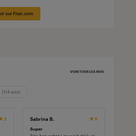
 1 étoiles sur 5
oir sur Fnac.com
VOIR TOUS LES AVIS
(114 avis)
Sabrina B.
Laetit
2
5
Super
Problè
Très bon achat j en avait déjà un
réactiv