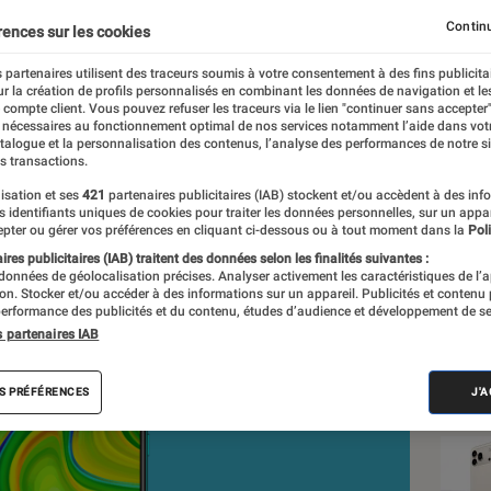
s manquant un peu de 
Continu
rences sur les cookies
 partenaires utilisent des traceurs soumis à votre consentement à des fins publicita
r la création de profils personnalisés en combinant les données de navigation et l
r, Mathieu Freitas
e compte client. Vous pouvez refuser les traceurs via le lien "continuer sans accepter"
 nécessaires au fonctionnement optimal de nos services notamment l’aide dans vot
nt réalisés en toute indépendance du commerce ou des fabricants de
atalogue et la personnalisation des contenus, l’analyse des performances de notre si
expertise, et aux équipements de mesures les plus précis. Pour en s
s transactions.
tre
comparateur
.
isation et ses
421
partenaires publicitaires (IAB) stockent et/ou accèdent à des inf
es identifiants uniques de cookies pour traiter les données personnelles, sur un appa
pter ou gérer vos préférences en cliquant ci-dessous ou à tout moment dans la
Poli
res publicitaires (IAB) traitent des données selon les finalités suivantes :
 données de géolocalisation précises. Analyser activement les caractéristiques de l’
Nos
tion. Stocker et/ou accéder à des informations sur un appareil. Publicités et contenu
erformance des publicités et du contenu, études d’audience et développement de se
Sma
s partenaires IAB
VOIR T
S PRÉFÉRENCES
J'