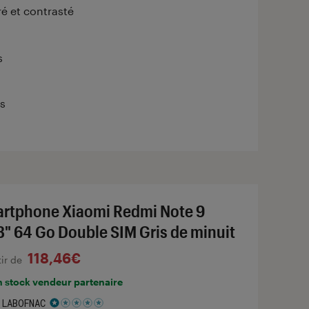
ré et contrasté
s
s
rtphone Xiaomi Redmi Note 9
3" 64 Go Double SIM Gris de minuit
118,46€
tir de
n stock vendeur partenaire
 LABOFNAC