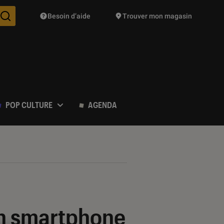
Besoin d’aide
Trouver mon magasin
Des suggestions de produits vont vous être proposées pendant vo
POP CULTURE
AGENDA
un smartphone