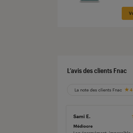
Noté
V
L’avis des clients Fnac
La note des clients Fnac
4
Sami E.
Médiocre
Lag énormément, impossible