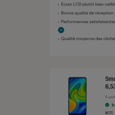
Écran LCD plutôt bien calib
Bonne qualité de réception
Performances satisfaisante
Qualité moyenne des cliché
Sma
6,5
À par
E
NOTE