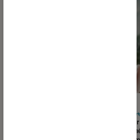
ACTU
ACTU
Smartphones Android
•
04 août. 2026
Smart
Google nous montre le Pixel 11 Pro
Honor
Fold en avance
à camé
les Pi