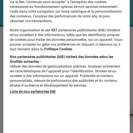
via le lien "continuer sans accepter" à l’exception des cookies
nécessaires au fonctionnement optimal de nos services notamment
l’aide dans votre navigation sur notre catalogue et la personnalisation
des contenus, l’analyse des performances de notre site, et pour
sécuriser vos transactions.
Notre organisation et ses
421
partenaires publicitaires (IAB) stockent
et/ou accèdent à des informations, telles que les identifiants uniques
de cookies pour traiter les données personnelles, sur un appareil. Vous
Un téléviseur 4K UHD de 43 pouces à
pouvez accepter ou gérer vos préférences en cliquant ci-dessous ou à
tout moment dans la
Politique Cookies.
moins de 280 euros, l’opportunité
Nos partenaires publicitaires (IAB) traitent des données selon les
semble trop belle. Pour en avoir le
finalités suivantes :
Utiliser des données de géolocalisation précises. Analyser activement
cœur net, nous avons passé le Brandt
les caractéristiques de l’appareil pour l’identification. Stocker et/ou
accéder à des informations sur un appareil. Publicités et contenu
B4306UHD sous les sondes de notre
personnalisés, mesure de performance des publicités et du contenu,
études d’audience et développement de services.
Labo.
Liste de nos partenaires IAB
En résumé
Notre test détaillé
Conclusio