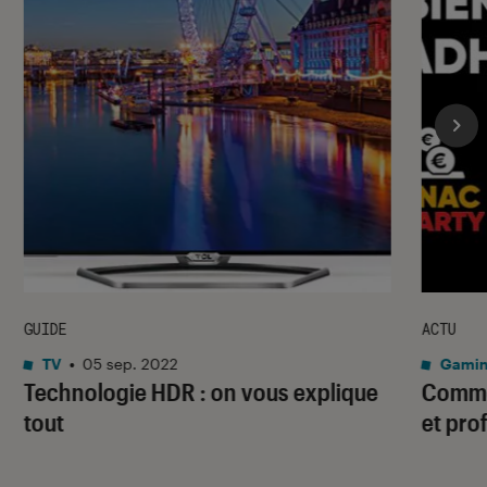
GUIDE
ACTU
TV
•
05 sep. 2022
Gami
Technologie HDR : on vous explique
Commen
tout
et pro