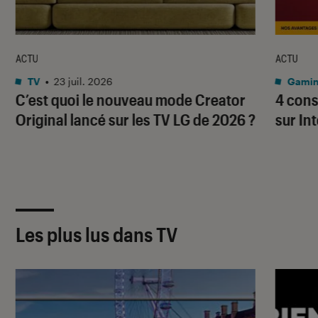
ACTU
ACTU
TV
•
23 juil. 2026
Gami
C’est quoi le nouveau mode Creator
4 cons
Original lancé sur les TV LG de 2026 ?
sur In
Les plus lus dans TV