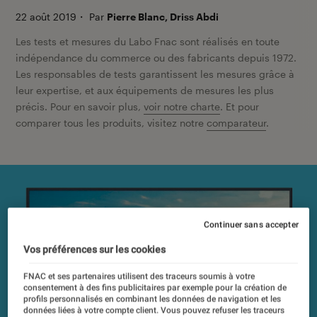
22 août 2019
・
Par
Pierre Blanc, Driss Abdi
Les tests et mesures du Labo Fnac sont réalisés en toute
indépendance du commerce ou des fabricants depuis 1972.
Les responsables de tests garantissent les mesures grâce à
leur expertise, et aux équipements de mesures les plus
précis. Pour en savoir plus,
voir notre charte
. Et pour
comparer tous les produits, visitez notre
comparateur
.
Continuer sans accepter
Vos préférences sur les cookies
FNAC et ses partenaires utilisent des traceurs soumis à votre
consentement à des fins publicitaires par exemple pour la création de
profils personnalisés en combinant les données de navigation et les
données liées à votre compte client. Vous pouvez refuser les traceurs