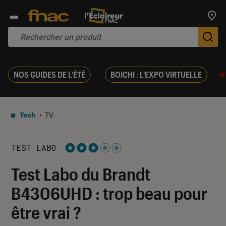
Trouv
De
NOS GUIDES DE L'ÉTÉ
BOICHI : L'EXPO VIRTUELLE
Tech
TV
TEST LABO
Noté 3 étoiles sur 5
Test Labo du Brandt
B4306UHD : trop beau pour
être vrai ?