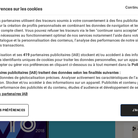
cre
Continu
rences sur les cookies
 partenaires utilisent des traceurs soumis à votre consentement à des fins publicita
r la création de profils personnalisés en combinant les données de navigation et l
an-Charles Frelier
e compte client. Vous pouvez refuser les traceurs via le lien "continuer sans accepter"
 nécessaires au fonctionnement optimal de nos services notamment l’aide dans vot
nt réalisés en toute indépendance du commerce ou des fabricants de
atalogue et la personnalisation des contenus, l’analyse des performances de notre si
expertise, et aux équipements de mesures les plus précis. Pour en s
s transactions.
tre
comparateur
.
isation et ses
419
partenaires publicitaires (IAB) stockent et/ou accèdent à des inf
es identifiants uniques de cookies pour traiter les données personnelles, sur un appa
pter ou gérer vos préférences en cliquant ci-dessous ou à tout moment dans la
Poli
res publicitaires (IAB) traitent des données selon les finalités suivantes :
 données de géolocalisation précises. Analyser activement les caractéristiques de l’
Nos
tion. Stocker et/ou accéder à des informations sur un appareil. Publicités et contenu
erformance des publicités et du contenu, études d’audience et développement de se
Sma
s partenaires IAB
VOIR T
S PRÉFÉRENCES
J'