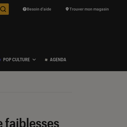
Besoin d’aide
Trouver mon magasin
Des suggestions de produits vont vous être proposées pendant vo
POP CULTURE
AGENDA
e faiblesses