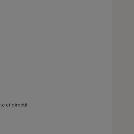
aphique sont à retrouver dans l'onglet "Détail des so
o
 et directif