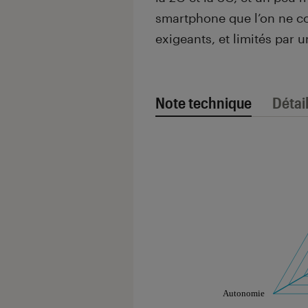
smartphone que l’on ne con
exigeants, et limités par u
Note technique
Détai
Note technique