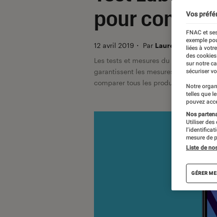
pour convain
Vos préfé
FNAC et ses
exemple pou
12 avril 2019
・
Par
Laure Renouard, Je
liées à votr
des cookies
Les tests et mesures du Labo Fnac so
sur notre c
garantissent les mesures grâce à leur 
sécuriser vo
comparer tous les produits, visitez no
Notre organ
telles que l
pouvez acce
Nos partenai
Utiliser des
l’identifica
mesure de p
Liste de no
GÉRER ME