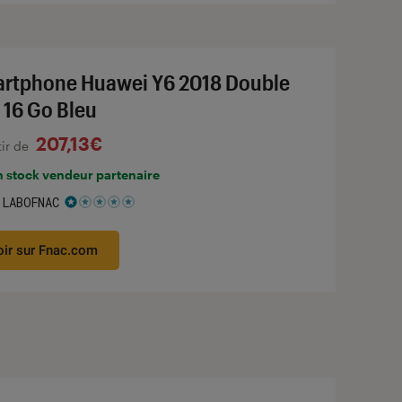
rtphone Huawei Y6 2018 Double
 16 Go Bleu
207,13€
tir de
n stock vendeur partenaire
 LABOFNAC
 1 étoiles sur 5
oir sur Fnac.com