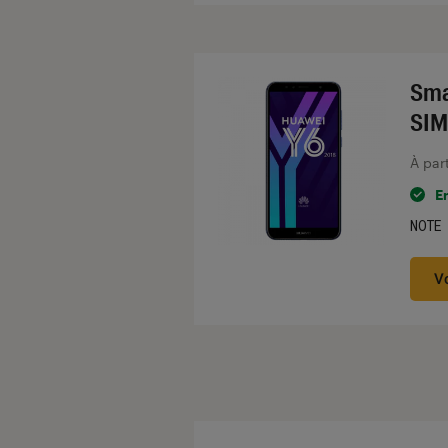
Sma
SIM
À par
E
NOTE
Noté
V