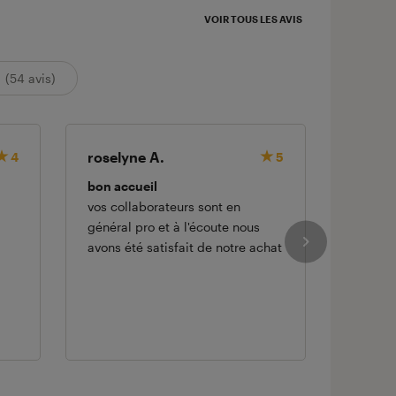
VOIR TOUS LES AVIS
(54 avis)
roselyne A.
peggy
4
5
bon accueil
Très bi
vos collaborateurs sont en
Simple 
général pro et à l'écoute nous
très ra
avons été satisfait de notre achat