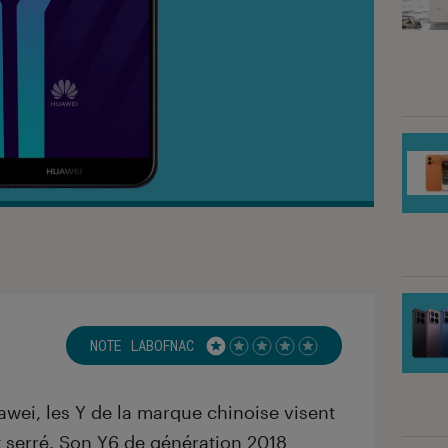
NOTE LABOFNAC
Noté 1 étoiles sur 5
ei, les Y de la marque chinoise visent
 serré. Son Y6 de génération 2018