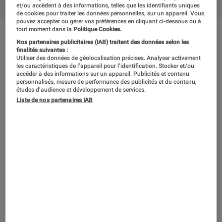
et/ou accèdent à des informations, telles que les identifiants uniques
de cookies pour traiter les données personnelles, sur un appareil. Vous
pouvez accepter ou gérer vos préférences en cliquant ci-dessous ou à
tout moment dans la
Politique Cookies.
En résumé
Nos partenaires publicitaires (IAB) traitent des données selon les
finalités suivantes :
Utiliser des données de géolocalisation précises. Analyser activement
les caractéristiques de l’appareil pour l’identification. Stocker et/ou
En opérant une remise en question qui n’était
accéder à des informations sur un appareil. Publicités et contenu
personnalisés, mesure de performance des publicités et du contenu,
pas forcément nécessaire, Darksiders III
études d’audience et développement de services.
Liste de nos partenaires IAB
semble avoir quelque peu perdu de vue l’ADN
de la série, comme s’il voulait brider son
originalité pour se conformer aux standards
du genre. Pas sûr que les fans s’y retrouvent,
même si l’envie d’aller jusqu’au bout est tenace
et que les différentes formes de Fury relancent
régulièrement l’intérêt de la progression.