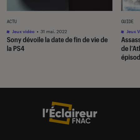
ACTU
GUIDE
Jeux vidéo
•
31 mai. 2022
Jeux V
Sony dévoile la date de fin de vie de
Assass
la PS4
de l’A
épiso