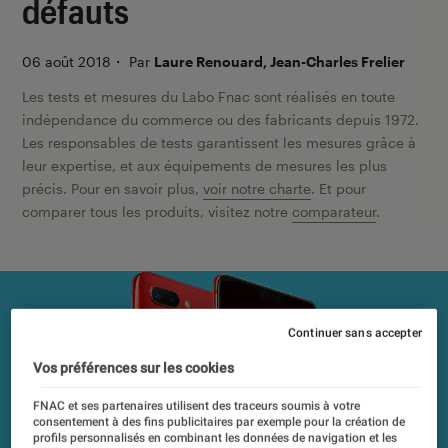
défauts
06 août 2018
・
Par
Laure Renouard, Jean-Charles Frelier
Les tests et mesures du Labo Fnac sont réalisés en toute
indépendance du commerce ou des fabricants depuis 1972.
Les responsables de tests garantissent les mesures grâce à
leur expertise, et aux équipements de mesures les plus
précis. Pour en savoir plus,
voir notre charte
. Et pour
comparer tous les produits, visitez notre
comparateur
.
Continuer sans accepter
Vos préférences sur les cookies
FNAC et ses partenaires utilisent des traceurs soumis à votre
consentement à des fins publicitaires par exemple pour la création de
profils personnalisés en combinant les données de navigation et les