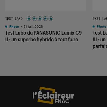
TEST LABO
TEST LA
Noté 5 étoiles sur 5
Photo
•
31 juil. 2026
Photo
Test Labo du PANASONIC Lumix G9
Test 
II : un superbe hybride à tout faire
III : 
parfai