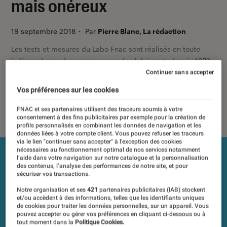
mais onéreux
19 septembre 2018
・
Par
Pierre Blanc, La rédaction
Les tests et mesures du Labo Fnac sont réalisés en toute
indépendance du commerce ou des fabricants depuis 1972.
Les responsables de tests garantissent les mesures grâce à
Continuer sans accepter
leur expertise, et aux équipements de mesures les plus
Vos préférences sur les cookies
précis. Pour en savoir plus,
voir notre charte
. Et pour
comparer tous les produits, visitez notre
comparateur
.
FNAC et ses partenaires utilisent des traceurs soumis à votre
consentement à des fins publicitaires par exemple pour la création de
profils personnalisés en combinant les données de navigation et les
données liées à votre compte client. Vous pouvez refuser les traceurs
via le lien "continuer sans accepter" à l’exception des cookies
nécessaires au fonctionnement optimal de nos services notamment
l’aide dans votre navigation sur notre catalogue et la personnalisation
des contenus, l’analyse des performances de notre site, et pour
sécuriser vos transactions.
Notre organisation et ses
421
partenaires publicitaires (IAB) stockent
et/ou accèdent à des informations, telles que les identifiants uniques
de cookies pour traiter les données personnelles, sur un appareil. Vous
pouvez accepter ou gérer vos préférences en cliquant ci-dessous ou à
tout moment dans la
Politique Cookies.