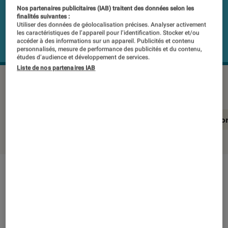
Nos partenaires publicitaires (IAB) traitent des données selon les
finalités suivantes :
Utiliser des données de géolocalisation précises. Analyser activement
les caractéristiques de l’appareil pour l’identification. Stocker et/ou
accéder à des informations sur un appareil. Publicités et contenu
personnalisés, mesure de performance des publicités et du contenu,
études d’audience et développement de services.
Liste de nos partenaires IAB
SAMSUNG UE49MU9005T
©Labo FNAC
En résumé
Notre test détaillé
Conclusio
En résumé
NOTE LABOFNAC
Noté 3 étoiles sur 5