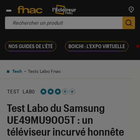
Trouv
De
NOS GUIDES DE L'ÉTÉ
BOICHI : L'EXPO VIRTUELLE
Tech
Tests Labo Fnac
TEST LABO
Noté 3 étoiles sur 5
Test Labo du Samsung
UE49MU9005T : un
téléviseur incurvé honnête