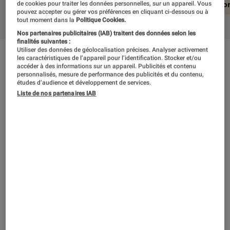
En résumé
Notre test détaillé
Conclusio
de cookies pour traiter les données personnelles, sur un appareil. Vous
pouvez accepter ou gérer vos préférences en cliquant ci-dessous ou à
tout moment dans la
Politique Cookies.
Nos partenaires publicitaires (IAB) traitent des données selon les
finalités suivantes :
Utiliser des données de géolocalisation précises. Analyser activement
les caractéristiques de l’appareil pour l’identification. Stocker et/ou
En résumé
accéder à des informations sur un appareil. Publicités et contenu
personnalisés, mesure de performance des publicités et du contenu,
études d’audience et développement de services.
Liste de nos partenaires IAB
Plus décontracté que les derniers épisodes de
Batman, ce Spider-Man excelle dans la quasi-
totalité de ce qu’il entreprend : combats
acrobatiques et exigeants, exploration grisante
de l’open world, diversité des phases de jeu,
humour et clins d’œil permanents… Que l’on
accroche ou pas à son scénario convenu, le
soft est un émerveillement perpétuel, constellé
d’objectifs annexes que l’agilité fascinante du