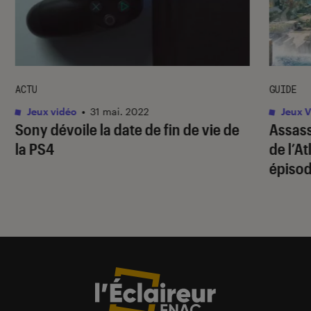
ACTU
GUIDE
Jeux vidéo
•
31 mai. 2022
Jeux V
Sony dévoile la date de fin de vie de
Assass
la PS4
de l’A
épiso