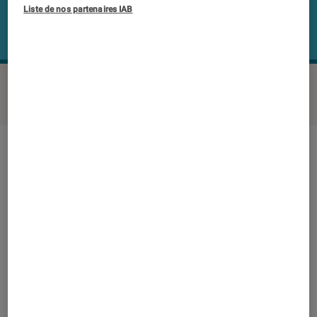
Liste de nos partenaires IAB
SAMSUNG UE32M4005AW
©Labo FNAC
Note technique
Détail des sous notes
Note technique