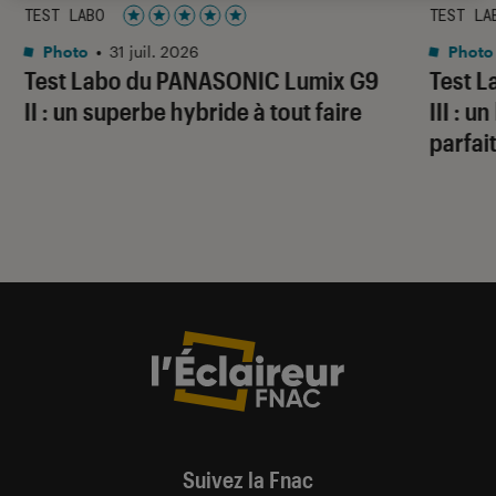
TEST LABO
TEST LA
Noté 5 étoiles sur 5
Photo
•
31 juil. 2026
Photo
Test Labo du PANASONIC Lumix G9
Test 
II : un superbe hybride à tout faire
III : 
parfai
Suivez la Fnac