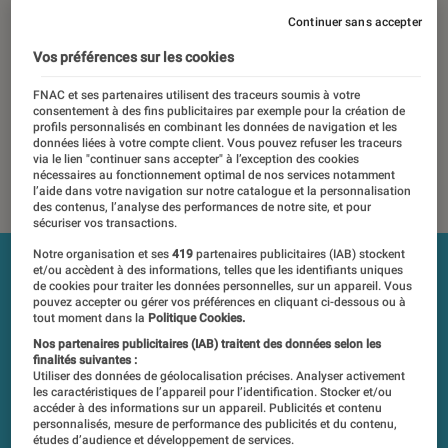
Continuer sans accepter
01 septembre 2018
Vos préférences sur les cookies
Les tests et mesures du Labo Fnac sont réalisés en toute
indépendance du commerce ou des fabricants depuis 1972.
FNAC et ses partenaires utilisent des traceurs soumis à votre
Les responsables de tests garantissent les mesures grâce à
consentement à des fins publicitaires par exemple pour la création de
leur expertise, et aux équipements de mesures les plus
profils personnalisés en combinant les données de navigation et les
données liées à votre compte client. Vous pouvez refuser les traceurs
précis. Pour en savoir plus,
voir notre charte
. Et pour
via le lien "continuer sans accepter" à l’exception des cookies
comparer tous les produits, visitez notre
comparateur
.
nécessaires au fonctionnement optimal de nos services notamment
l’aide dans votre navigation sur notre catalogue et la personnalisation
des contenus, l’analyse des performances de notre site, et pour
sécuriser vos transactions.
Notre organisation et ses
419
partenaires publicitaires (IAB) stockent
et/ou accèdent à des informations, telles que les identifiants uniques
de cookies pour traiter les données personnelles, sur un appareil. Vous
pouvez accepter ou gérer vos préférences en cliquant ci-dessous ou à
tout moment dans la
Politique Cookies.
Nos partenaires publicitaires (IAB) traitent des données selon les
finalités suivantes :
Utiliser des données de géolocalisation précises. Analyser activement
les caractéristiques de l’appareil pour l’identification. Stocker et/ou
accéder à des informations sur un appareil. Publicités et contenu
personnalisés, mesure de performance des publicités et du contenu,
études d’audience et développement de services.