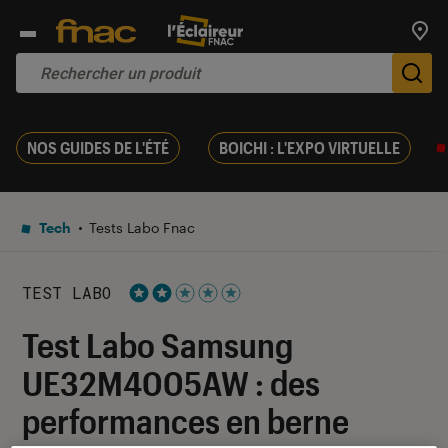
Trouv
De
NOS GUIDES DE L'ÉTÉ
BOICHI : L'EXPO VIRTUELLE
Tech
Tests Labo Fnac
TEST LABO
Noté 2 étoiles sur 5
Test Labo Samsung
UE32M4005AW : des
performances en berne