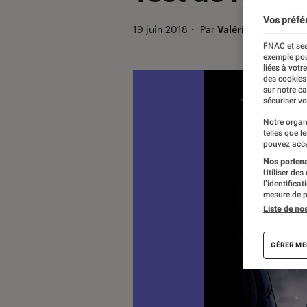
Vos préfé
19 juin 2018
・
Par
Valérie Précigout 
FNAC et ses
exemple pou
liées à votr
des cookies
sur notre c
sécuriser vo
Notre organ
telles que l
pouvez acce
Nos partenai
Utiliser des
l’identifica
mesure de p
Liste de no
GÉRER ME