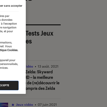
er sans accepter
ires par
es données
 à l’exception
re navigation
 derniers Tests Jeux
te, et pour
éo Consoles
ormations,
reil. Vous
tique Cookies.
OUT
appareil pour
 personnalisés,
Jeux vidéo
•
13 août. 2021
rvices.
Test de Zelda: Skyward
Sword HD – la meilleure
manière de (re)découvrir le
ACCEPTE
plus incompris des Zelda
Jeux vidéo
•
07 juin 2021