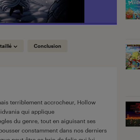
taillé
Conclusion
mais terriblement accrocheur, Hollow
oidvania qui applique
gles du genre, tout en aiguisant ses
pousser constamment dans nos derniers
ue peut-être ce brin de folie qui lui