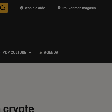
Besoin d’aide
Trouver mon magasin
Des suggestions de produits vont vous être proposées pendant vo
POP CULTURE
AGENDA
a crypte