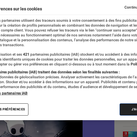
Continu
rences sur les cookies
(Romendil)
 partenaires utilisent des traceurs soumis à votre consentement à des fins publicita
r la création de profils personnalisés en combinant les données de navigation et l
e compte client. Vous pouvez refuser les traceurs via le lien "continuer sans accepter"
 nécessaires au fonctionnement optimal de nos services notamment l’aide dans vot
Nos
atalogue et la personnalisation des contenus, l’analyse des performances de notre si
s transactions.
Vid
isation et ses
421
partenaires publicitaires (IAB) stockent et/ou accèdent à des inf
es identifiants uniques de cookies pour traiter les données personnelles, sur un appa
pter ou gérer vos préférences en cliquant ci-dessous ou à tout moment dans la
Poli
VOIR T
res publicitaires (IAB) traitent des données selon les finalités suivantes :
 données de géolocalisation précises. Analyser activement les caractéristiques de l’
tion. Stocker et/ou accéder à des informations sur un appareil. Publicités et contenu
erformance des publicités et du contenu, études d’audience et développement de se
s partenaires IAB
S PRÉFÉRENCES
J'