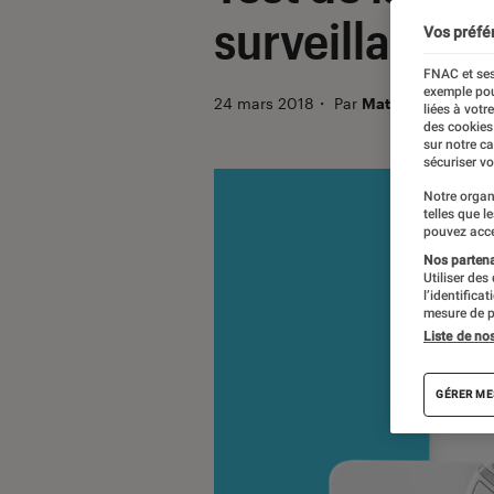
surveillance 
Vos préfé
FNAC et ses
exemple pou
24 mars 2018
・
Par
Mathieu Freitas
liées à votr
des cookies
sur notre c
sécuriser vo
Notre organ
telles que l
pouvez acce
Nos partenai
Utiliser des
l’identifica
mesure de p
Liste de no
GÉRER ME