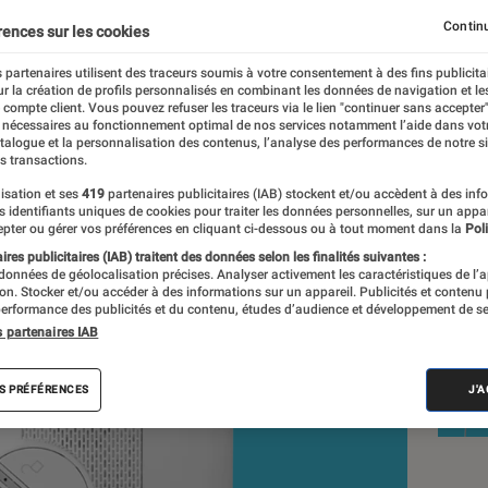
complète et efficace
Continu
rences sur les cookies
 partenaires utilisent des traceurs soumis à votre consentement à des fins publicita
r la création de profils personnalisés en combinant les données de navigation et l
e compte client. Vous pouvez refuser les traceurs via le lien "continuer sans accepter"
 nécessaires au fonctionnement optimal de nos services notamment l’aide dans vot
atalogue et la personnalisation des contenus, l’analyse des performances de notre si
s transactions.
isation et ses
419
partenaires publicitaires (IAB) stockent et/ou accèdent à des inf
Nos
es identifiants uniques de cookies pour traiter les données personnelles, sur un appa
pter ou gérer vos préférences en cliquant ci-dessous ou à tout moment dans la
Poli
con
res publicitaires (IAB) traitent des données selon les finalités suivantes :
 données de géolocalisation précises. Analyser activement les caractéristiques de l’
VOIR T
tion. Stocker et/ou accéder à des informations sur un appareil. Publicités et contenu
erformance des publicités et du contenu, études d’audience et développement de se
s partenaires IAB
S PRÉFÉRENCES
J'