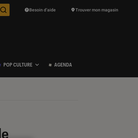
Besoin d’aide
Trouver mon magasin
Des suggestions de produits vont vous être proposées pendant vo
POP CULTURE
AGENDA
de