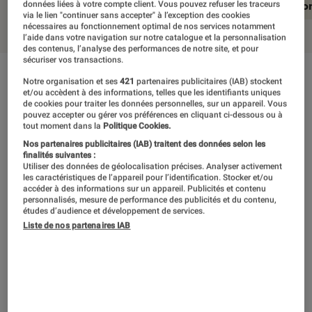
En résumé
Notre test détaillé
Conclusio
données liées à votre compte client. Vous pouvez refuser les traceurs
via le lien "continuer sans accepter" à l’exception des cookies
nécessaires au fonctionnement optimal de nos services notamment
l’aide dans votre navigation sur notre catalogue et la personnalisation
des contenus, l’analyse des performances de notre site, et pour
sécuriser vos transactions.
En résumé
Notre organisation et ses
421
partenaires publicitaires (IAB) stockent
et/ou accèdent à des informations, telles que les identifiants uniques
de cookies pour traiter les données personnelles, sur un appareil. Vous
pouvez accepter ou gérer vos préférences en cliquant ci-dessous ou à
tout moment dans la
Politique Cookies.
Plutôt que de s’attarder sur les éternelles
Nos partenaires publicitaires (IAB) traitent des données selon les
lacunes techniques qui ternissent cet A.O.T. 2
finalités suivantes :
Utiliser des données de géolocalisation précises. Analyser activement
comme c’était déjà le cas du premier volet,
les caractéristiques de l’appareil pour l’identification. Stocker et/ou
accéder à des informations sur un appareil. Publicités et contenu
retenons surtout que cette suite embarque
personnalisés, mesure de performance des publicités et du contenu,
études d’audience et développement de services.
quantité d’améliorations bienvenues qui
Liste de nos partenaires IAB
enrichissent la proposition du titre. Avec
l’édification de bases, l’action gagne une
dimension stratégique qui s’ajoute à une
intensité des combats accrue grâce à un