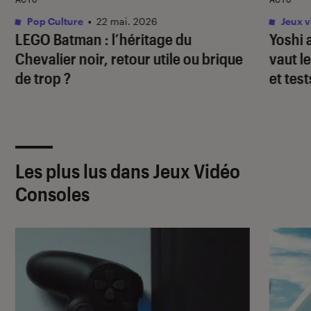
Pop Culture
•
22 mai. 2026
Jeux v
LEGO Batman : l’héritage du
Yoshi 
Chevalier noir
, retour utile ou brique
vaut l
de trop ?
et test
Les plus lus dans Jeux Vidéo
Consoles