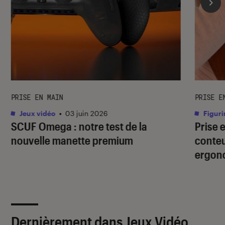
PRISE EN MAIN
PRISE E
Jeux vidéo
•
03 juin 2026
Figuri
SCUF Omega : notre test de la
Prise 
nouvelle manette premium
conteu
ergon
Dernièrement dans Jeux Vidéo