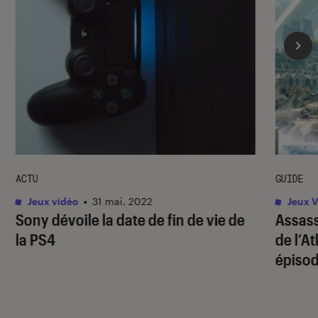
ACTU
GUIDE
Jeux vidéo
•
31 mai. 2022
Jeux V
Sony dévoile la date de fin de vie de
Assass
la PS4
de l’A
épiso