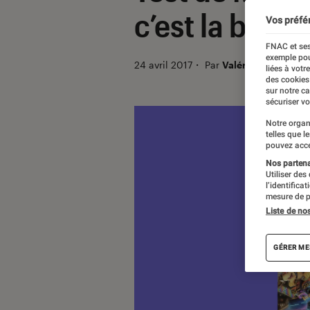
c’est la bonne
Vos préfé
FNAC et ses
exemple pou
24 avril 2017
・
Par
Valérie Précigout 
liées à votr
des cookies
sur notre c
sécuriser vo
Notre organ
telles que l
pouvez acce
Nos partenai
Utiliser des
l’identifica
mesure de p
Liste de no
GÉRER ME