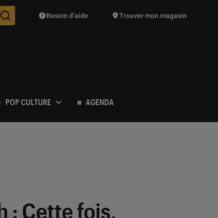
Besoin d’aide
Trouver mon magasin
Des suggestions de produits vont vous être proposées pendant vo
POP CULTURE
AGENDA
 : Cette fois,