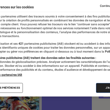
 !
Continu
rences sur les cookies
 partenaires utilisent des traceurs soumis à votre consentement à des fins publicita
r la création de profils personnalisés en combinant les données de navigation et l
(Romendil)
e compte client. Vous pouvez refuser les traceurs via le lien "continuer sans accepter"
 nécessaires au fonctionnement optimal de nos services notamment l’aide dans vot
atalogue et la personnalisation des contenus, l’analyse des performances de notre si
s transactions.
isation et ses
421
partenaires publicitaires (IAB) stockent et/ou accèdent à des inf
Nos
es identifiants uniques de cookies pour traiter les données personnelles, sur un appa
pter ou gérer vos préférences en cliquant ci-dessous ou à tout moment dans la
Poli
Vid
res publicitaires (IAB) traitent des données selon les finalités suivantes :
 données de géolocalisation précises. Analyser activement les caractéristiques de l’
VOIR T
tion. Stocker et/ou accéder à des informations sur un appareil. Publicités et contenu
erformance des publicités et du contenu, études d’audience et développement de se
s partenaires IAB
S PRÉFÉRENCES
J'