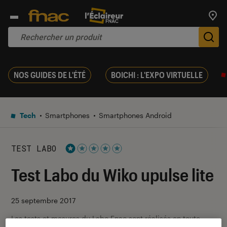
Trouv
De
NOS GUIDES DE L'ÉTÉ
BOICHI : L'EXPO VIRTUELLE
Tech
Smartphones
Smartphones Android
TEST LABO
Noté 1 étoiles sur 5
Test Labo du Wiko upulse lite
25 septembre 2017
Les tests et mesures du Labo Fnac sont réalisés en toute