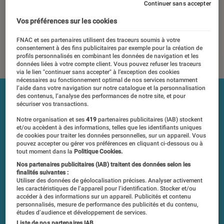
indépendance du commerce ou des fabricants depuis 1972.
Continuer sans accepter
Les responsables de tests garantissent les mesures grâce à
Vos préférences sur les cookies
leur expertise, et aux équipements de mesures les plus
précis. Pour en savoir plus,
voir notre charte
. Et pour
FNAC et ses partenaires utilisent des traceurs soumis à votre
consentement à des fins publicitaires par exemple pour la création de
comparer tous les produits, visitez notre
comparateur
.
profils personnalisés en combinant les données de navigation et les
données liées à votre compte client. Vous pouvez refuser les traceurs
via le lien "continuer sans accepter" à l’exception des cookies
nécessaires au fonctionnement optimal de nos services notamment
l’aide dans votre navigation sur notre catalogue et la personnalisation
des contenus, l’analyse des performances de notre site, et pour
sécuriser vos transactions.
Notre organisation et ses
419
partenaires publicitaires (IAB) stockent
et/ou accèdent à des informations, telles que les identifiants uniques
de cookies pour traiter les données personnelles, sur un appareil. Vous
pouvez accepter ou gérer vos préférences en cliquant ci-dessous ou à
tout moment dans la
Politique Cookies.
Nos partenaires publicitaires (IAB) traitent des données selon les
finalités suivantes :
Utiliser des données de géolocalisation précises. Analyser activement
les caractéristiques de l’appareil pour l’identification. Stocker et/ou
accéder à des informations sur un appareil. Publicités et contenu
personnalisés, mesure de performance des publicités et du contenu,
études d’audience et développement de services.
Liste de nos partenaires IAB