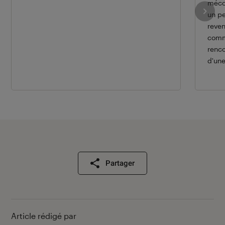
mécon
un pe
reven
comme
renc
d'une
Partager
Article rédigé par