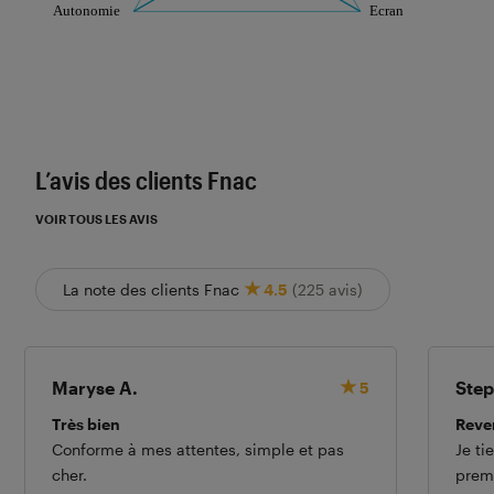
Les notes de ce graphique sont à retrouver dans l'
L’avis des clients Fnac
VOIR TOUS LES AVIS
La note des clients Fnac
4.5
(225 avis)
Maryse A.
Step
5
Très bien
Reve
Conforme à mes attentes, simple et pas
Je ti
cher.
premi