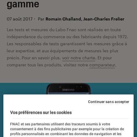
gamme
07 août 2017
・
Par
Romain Challand, Jean-Charles Frelier
Les tests et mesures du Labo Fnac sont réalisés en toute
indépendance du commerce ou des fabricants depuis 1972.
Les responsables de tests garantissent les mesures grâce à
leur expertise, et aux équipements de mesures les plus
précis. Pour en savoir plus,
voir notre charte
. Et pour
comparer tous les produits, visitez notre
comparateur
.
Continuer sans accepter
Vos préférences sur les cookies
FNAC et ses partenaires utilisent des traceurs soumis à votre
consentement à des fins publicitaires par exemple pour la création de
profils personnalisés en combinant les données de navigation et les