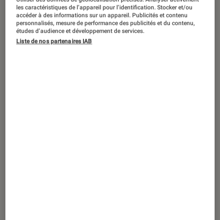
SÉLECTION
les caractéristiques de l’appareil pour l’identification. Stocker et/ou
accéder à des informations sur un appareil. Publicités et contenu
Cinéma
•
02 mai. 2025
personnalisés, mesure de performance des publicités et du contenu,
Les meilleurs films de Vincent Cassel
études d’audience et développement de services.
Liste de nos partenaires IAB