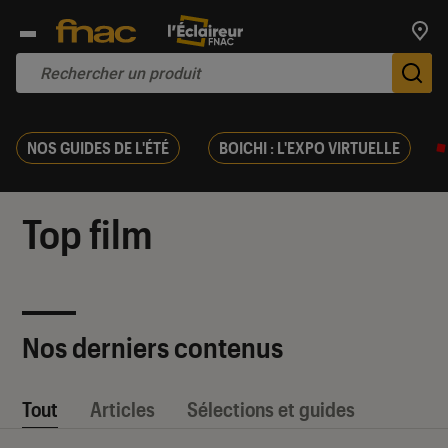
Trouv
De
NOS GUIDES DE L'ÉTÉ
BOICHI : L'EXPO VIRTUELLE
Top film
Nos derniers contenus
Tout
Articles
Sélections et guides