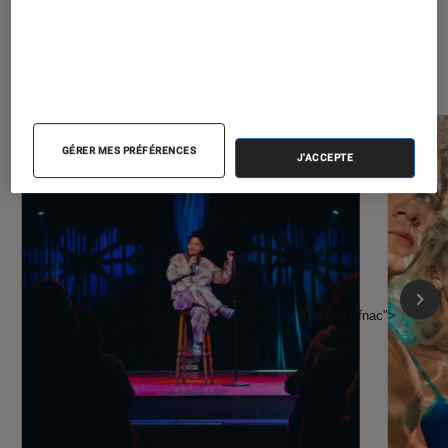
À la une de
VOIR TOUT
l'Éclaireur FNAC
GÉRER MES PRÉFÉRENCES
J'ACCEPTE
l'Éclaireur fnac">