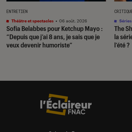
ENTRETIEN
CRITIQU
Théâtre et spectacles
•
06 août. 2026
Séries
Sofia Belabbes pour
Ketchup Mayo
:
The S
“Depuis que j’ai 8 ans, je sais que je
la sér
veux devenir humoriste”
l’été ?