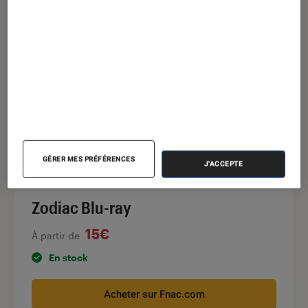
qui apparaît dans de nombreux faits divers
authentiques.
Pour lire la vidéo l’activation des cookies
publicitaires est nécessaire.
Gérer mes préférences
Cliquer ici pour afficher la vidéo
GÉRER MES PRÉFÉRENCES
J'ACCEPTE
Zodiac Blu-ray
15€
À partir de
En stock
Acheter sur Fnac.com