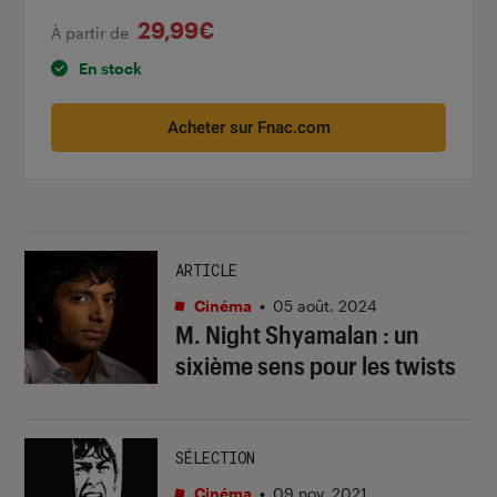
29,99€
À partir de
En stock
Acheter sur Fnac.com
ARTICLE
Cinéma
•
05 août. 2024
M. Night Shyamalan : un
sixième sens pour les twists
SÉLECTION
Cinéma
•
09 nov. 2021