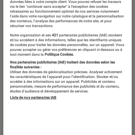
Les serial-killers fascinent autant qu’ils
données liées à votre compte client. Vous pouvez refuser les traceurs
via le lien "continuer sans accepter" à l’exception des cookies
effraient. Que ces tueurs soient
nécessaires au fonctionnement optimal de nos services notamment
l’aide dans votre navigation sur notre catalogue et la personnalisation
inspirés par des faits réels ou fictifs,
des contenus, l’analyse des performances de notre site, et pour
sécuriser vos transactions.
nous adorons frissonner face à notre
Notre organisation et ses
421
partenaires publicitaires (IAB) stockent
écran. Voici une sélection des
et/ou accèdent à des informations, telles que les identifiants uniques
meilleurs thrillers mettant en scène
de cookies pour traiter les données personnelles, sur un appareil. Vous
pouvez accepter ou gérer vos préférences en cliquant ci-dessous ou à
des psychopathes bien flippants.
tout moment dans la
Politique Cookies.
Nos partenaires publicitaires (IAB) traitent des données selon les
finalités suivantes :
Utiliser des données de géolocalisation précises. Analyser activement
Introduction
les caractéristiques de l’appareil pour l’identification. Stocker et/ou
Jack l’Éventreur
, Joseph Vacher, Landru, le
accéder à des informations sur un appareil. Publicités et contenu
personnalisés, mesure de performance des publicités et du contenu,
« Boucher de Hanovre », le « Vampire de
études d’audience et développement de services.
Düsseldorf »,
H. H. Holmes
… Entre la fin du 19
e
Liste de nos partenaires IAB
siècle et le début du 20
e
, les journaux
relayaient les effroyables crimes des premiers
tueurs en série « médiatisés » de l’Histoire. Par
leurs crimes répétés, ces monstres humains