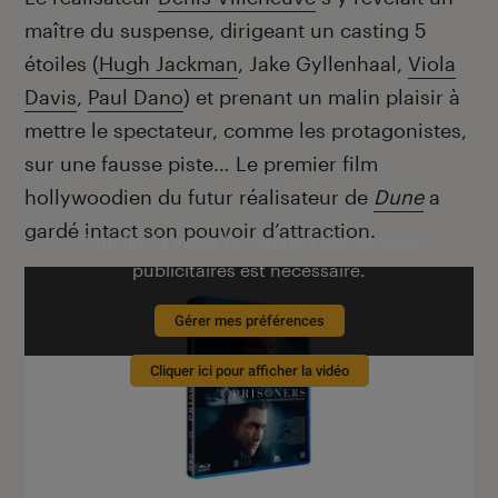
maître du suspense, dirigeant un casting 5
étoiles (
Hugh Jackman
, Jake Gyllenhaal,
Viola
Davis
,
Paul Dano
) et prenant un malin plaisir à
mettre le spectateur, comme les protagonistes,
sur une fausse piste… Le premier film
hollywoodien du futur réalisateur de
Dune
a
gardé intact son pouvoir d’attraction.
Pour lire la vidéo l’activation des cookies
publicitaires est nécessaire.
Gérer mes préférences
Cliquer ici pour afficher la vidéo