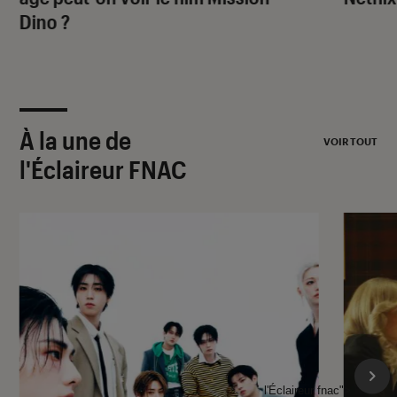
Dino
?
À la une de
VOIR TOUT
l'Éclaireur FNAC
l'Éclaireur fnac">