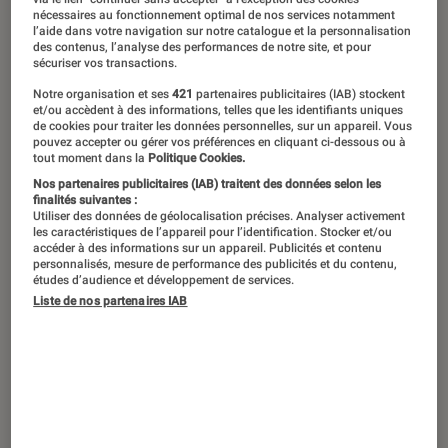
nécessaires au fonctionnement optimal de nos services notamment
l’aide dans votre navigation sur notre catalogue et la personnalisation
Perdu.e dans les limbes du catalogue
des contenus, l’analyse des performances de notre site, et pour
sécuriser vos transactions.
Netflix ? Que choisir de regarder ce
Notre organisation et ses
421
partenaires publicitaires (IAB) stockent
mois-ci ? On vous a concocté une
et/ou accèdent à des informations, telles que les identifiants uniques
petite sélection de films à regarder en
de cookies pour traiter les données personnelles, sur un appareil. Vous
pouvez accepter ou gérer vos préférences en cliquant ci-dessous ou à
ce mois d’avril 2025. Au programme :
tout moment dans la
Politique Cookies.
Nos partenaires publicitaires (IAB) traitent des données selon les
des tergiversations papales, des
finalités suivantes :
tranches de vie napolitaines, un polar
Utiliser des données de géolocalisation précises. Analyser activement
les caractéristiques de l’appareil pour l’identification. Stocker et/ou
polonais ou un thriller romain, un
accéder à des informations sur un appareil. Publicités et contenu
personnalisés, mesure de performance des publicités et du contenu,
braquage à la française ou un drame
études d’audience et développement de services.
Liste de nos partenaires IAB
historique coréen…
Introduction
Entre le cocasse face-à-face papal du Brésilien
Fernando Meirelles, les merveilleuses visions