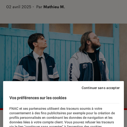
02 avril 2025
・
Par
Mathieu M.
Continuer sans accepter
Vos préférences sur les cookies
FNAC et ses partenaires utilisent des traceurs soumis à votre
consentement à des fins publicitaires par exemple pour la création de
©Netflix
profils personnalisés en combinant les données de navigation et les
données liées à votre compte client. Vous pouvez refuser les traceurs
via le lien "continuer sans accepter" à l’exception des cookies