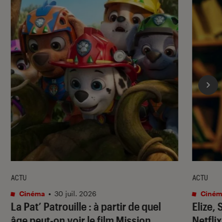
ACTU
ACTU
Cinéma
•
30 juil. 2026
Ciném
La Pat’ Patrouille
: à partir de quel
Elize,
âge peut-on voir le film
Mission
Netflix