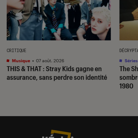
CRITIQUE
DÉCRYPT
Musique
•
07 août. 2026
Séries
THIS & THAT
: Stray Kids gagne en
The S
assurance, sans perdre son identité
sombr
1980