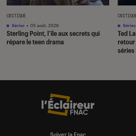
CRITIQUE
CRITIQU
Séries
•
05 août. 2026
Séries
Sterling Point
, l’île aux secrets qui
Ted L
répare le teen drama
retour
séries
Suivez la Fnac