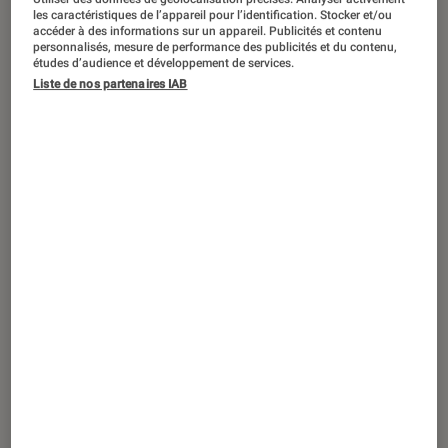
Critique de
That ’90s Show
(Netflix) :
les caractéristiques de l’appareil pour l’identification. Stocker et/ou
souvenirs d’adolescence garantis
accéder à des informations sur un appareil. Publicités et contenu
personnalisés, mesure de performance des publicités et du contenu,
études d’audience et développement de services.
Liste de nos partenaires IAB