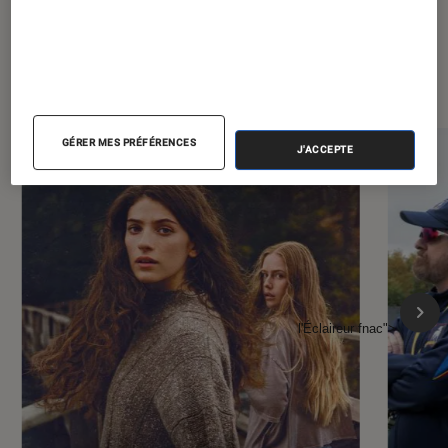
À la une de
VOIR TOUT
l'Éclaireur FNAC
GÉRER MES PRÉFÉRENCES
J'ACCEPTE
l'Éclaireur fnac">