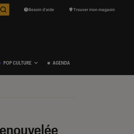
Besoin d’aide
Trouver mon magasin
Des suggestions de produits vont vous être proposées pendant vo
POP CULTURE
AGENDA
renouvelée