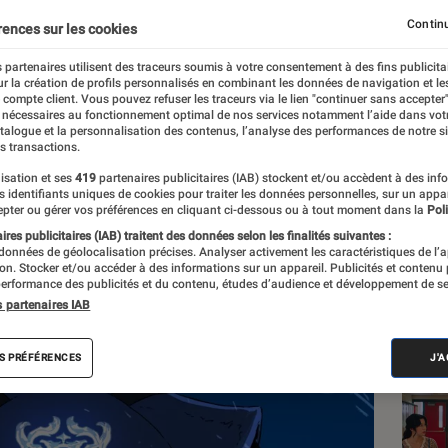
on 2
Continu
rences sur les cookies
 partenaires utilisent des traceurs soumis à votre consentement à des fins publicita
r la création de profils personnalisés en combinant les données de navigation et l
e compte client. Vous pouvez refuser les traceurs via le lien "continuer sans accepter"
 nécessaires au fonctionnement optimal de nos services notamment l’aide dans vot
atalogue et la personnalisation des contenus, l’analyse des performances de notre si
s transactions.
isation et ses
419
partenaires publicitaires (IAB) stockent et/ou accèdent à des inf
Les
es identifiants uniques de cookies pour traiter les données personnelles, sur un appa
pter ou gérer vos préférences en cliquant ci-dessous ou à tout moment dans la
Poli
res publicitaires (IAB) traitent des données selon les finalités suivantes :
 données de géolocalisation précises. Analyser activement les caractéristiques de l’
tion. Stocker et/ou accéder à des informations sur un appareil. Publicités et contenu
erformance des publicités et du contenu, études d’audience et développement de se
s partenaires IAB
S PRÉFÉRENCES
J'