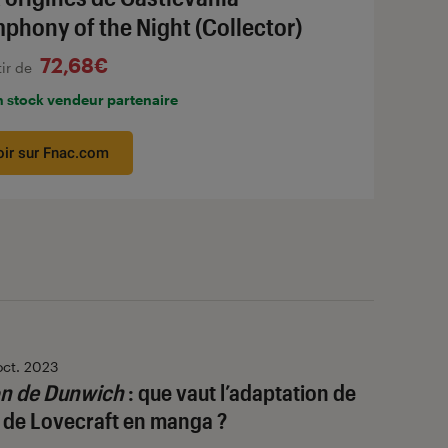
phony of the Night (Collector)
72,68€
tir de
n stock vendeur partenaire
oir sur Fnac.com
oct. 2023
on de Dunwich
: que vaut l’adaptation de
e de Lovecraft en manga ?