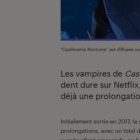
“Castlevania Nocturne” est diffusée s
Les vampires de
Cas
dent dure sur Netfli
déjà une prolongatio
Introduction
Initialement sortie en 2017, l
prolongations, avec un total 