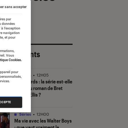
er sans accepter
ires par
es données
 à l’exception
re navigation
te, et pour
ormations,
 plus récents
reil. Vous
tique Cookies.
appareil pour
Séries
•
12H05
 personnalisés,
The Shards
: la série est-elle
rvices.
fidèle au roman de Bret
Easton Ellis ?
ACCEPTE
Séries
•
12H00
Ma vie avec les Walter Boys
: que vaut vraiment la