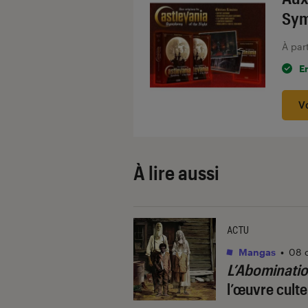
Sym
À par
E
V
À lire aussi
ACTU
Mangas
•
08 
L’Abominati
l’œuvre cult