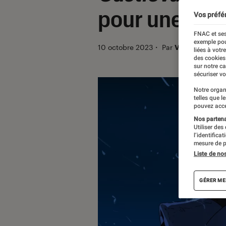
pour une sais
Vos préfé
FNAC et ses
exemple pou
10 octobre 2023
・
Par
Vincent Oms
liées à votr
des cookies
sur notre c
sécuriser vo
Notre organ
telles que l
pouvez acce
Nos partenai
Utiliser des
l’identifica
mesure de p
Liste de no
GÉRER ME