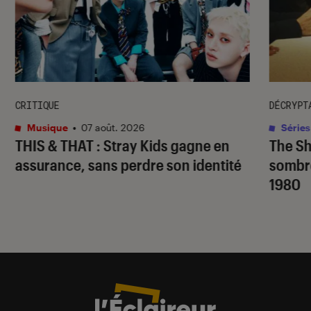
CRITIQUE
DÉCRYPT
Musique
•
07 août. 2026
Séries
THIS & THAT
: Stray Kids gagne en
The S
assurance, sans perdre son identité
sombr
1980