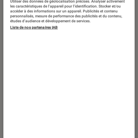
Secret Invasion
révèle une info sur les
Utiliser des données de géolocalisation précises. Analyser activement
les caractéristiques de l’appareil pour l’identification. Stocker et/ou
Avengers qui pourrait tout changer
accéder à des informations sur un appareil. Publicités et contenu
personnalisés, mesure de performance des publicités et du contenu,
études d’audience et développement de services.
Liste de nos partenaires IAB