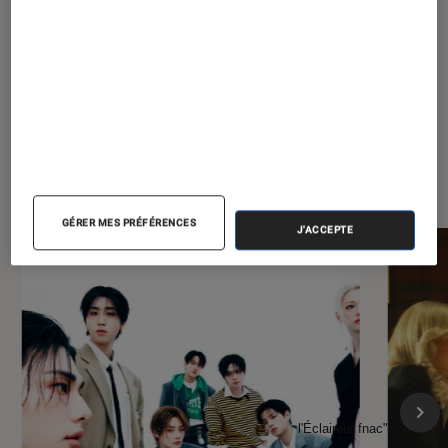
À la une de
VOIR TOUT
l'Éclaireur FNAC
GÉRER MES PRÉFÉRENCES
J'ACCEPTE
l'Éclaireur fnac">