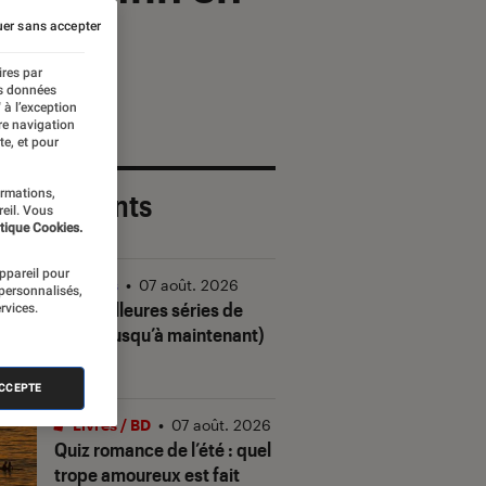
er sans accepter
ires par
es données
 à l’exception
re navigation
te, et pour
ormations,
 plus récents
reil. Vous
tique Cookies.
appareil pour
Séries
•
07 août. 2026
 personnalisés,
Les meilleures séries de
rvices.
2026 (jusqu’à maintenant)
ACCEPTE
Livres / BD
•
07 août. 2026
Quiz romance de l’été : quel
trope amoureux est fait