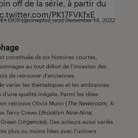
in off de la série, à partir du
ic.twitter.com/PK17FVKfxE
E+ OCS (@cineplus_ocs)
December 14, 2022
phage
st constituée de six histoires courtes,
sonnages au tout début de l’invasion des
fois de retrouver d’anciennes
e varier les thématiques et les ambiances
rs d’une qualité inégale. Parmi les têtes
 on retrouve Olivia Munn (
The Newsroom, X-
ux Terry Crews (
Brooklyn Nine-Nine,
 Green (
Urgences
). Des acteurs aussi variés
tes plus ou moins liées avec l’univers