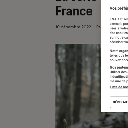
France
Vos préfé
FNAC et ses
exemple pou
19 décembre 2022
・
Par
Vincent Om
liées à votr
des cookies
sur notre c
sécuriser vo
Notre organ
telles que l
pouvez acce
Nos partenai
Utiliser des
l’identifica
mesure de p
Liste de no
GÉRER ME