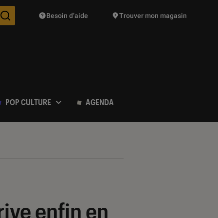
Besoin d’aide
Trouver mon magasin
Des suggestions de produits vont vous être proposées pendant vo
POP CULTURE
AGENDA
rive enfin en