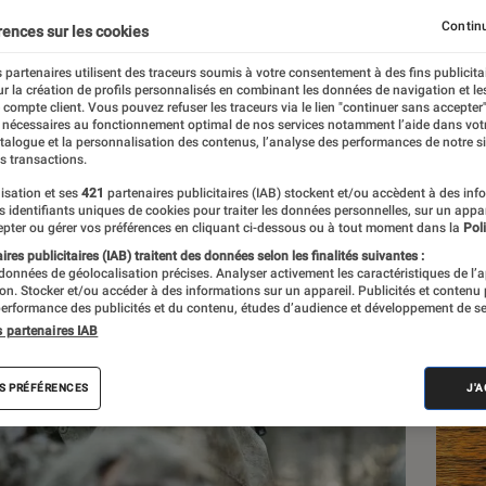
Continu
rences sur les cookies
 partenaires utilisent des traceurs soumis à votre consentement à des fins publicita
r la création de profils personnalisés en combinant les données de navigation et l
s
e compte client. Vous pouvez refuser les traceurs via le lien "continuer sans accepter"
 nécessaires au fonctionnement optimal de nos services notamment l’aide dans vot
atalogue et la personnalisation des contenus, l’analyse des performances de notre si
s transactions.
isation et ses
421
partenaires publicitaires (IAB) stockent et/ou accèdent à des inf
Les
es identifiants uniques de cookies pour traiter les données personnelles, sur un appa
pter ou gérer vos préférences en cliquant ci-dessous ou à tout moment dans la
Poli
res publicitaires (IAB) traitent des données selon les finalités suivantes :
 données de géolocalisation précises. Analyser activement les caractéristiques de l’
tion. Stocker et/ou accéder à des informations sur un appareil. Publicités et contenu
erformance des publicités et du contenu, études d’audience et développement de se
s partenaires IAB
S PRÉFÉRENCES
J'