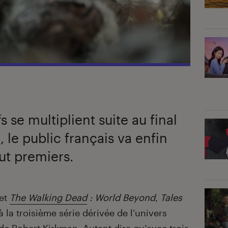
s se multiplient suite au final
, le public français va enfin
ut premiers.
et
The Walking Dead
: World Beyond
,
Tales
à la troisième série dérivée de l’univers