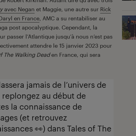
de Robert Kirkman. Autant dire qu’avec trois
y
avec Negan
et Maggie, une autre sur
Rick
 Daryl en France
, AMC a su rentabiliser au
aga post apocalyptique. Cependant, la
r passer l’Atlantique jusqu’à nous n’est pas
fectivement attendre le 15 janvier 2023 pour
Of The Walking Dead
en France, qui sera
lassera jamais de l’univers de
 replongez au début de
ites la connaissance de
ges (et retrouvez
issances 👀) dans Tales of The