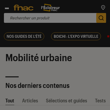
Trouv
De
NOS GUIDES DE L'ÉTÉ
BOICHI : L'EXPO VIRTUELLE
Mobilité urbaine
Nos derniers contenus
Tout
Articles
Sélections et guides
Tests