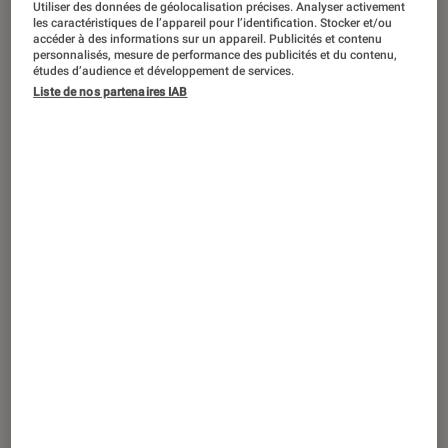
Utiliser des données de géolocalisation précises. Analyser activement
PRISE EN MAIN
les caractéristiques de l’appareil pour l’identification. Stocker et/ou
accéder à des informations sur un appareil. Publicités et contenu
Tech
•
22 juin 2023
personnalisés, mesure de performance des publicités et du contenu,
Notre test du scooter électrique e-Opai :
études d’audience et développement de services.
un 50cc au rapport qualité-prix
Liste de nos partenaires IAB
redoutable