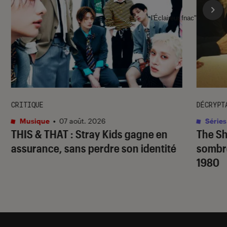
l'Éclaireur fnac">
CRITIQUE
DÉCRYPT
Musique
•
07 août. 2026
Séries
THIS & THAT
: Stray Kids gagne en
The S
assurance, sans perdre son identité
sombr
1980