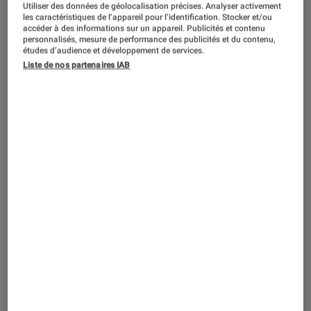
CRITIQUE
Utiliser des données de géolocalisation précises. Analyser activement
les caractéristiques de l’appareil pour l’identification. Stocker et/ou
accéder à des informations sur un appareil. Publicités et contenu
Séries
•
23 oct. 2025
personnalisés, mesure de performance des publicités et du contenu,
Amour, foi et chaos du réel dans le
études d’audience et développement de services.
deuxième chapitre de
Nobody Wants
Liste de nos partenaires IAB
This