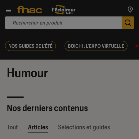
Trouv
De
NOS GUIDES DE L'ÉTÉ
BOICHI : L'EXPO VIRTUELLE
Humour
Nos derniers contenus
Tout
Articles
Sélections et guides