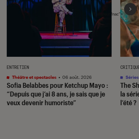
l'Éclaireur fnac">
ENTRETIEN
CRITIQU
Théâtre et spectacles
•
06 août. 2026
Séries
Sofia Belabbes pour
Ketchup Mayo
:
The S
“Depuis que j’ai 8 ans, je sais que je
la sér
veux devenir humoriste”
l’été ?