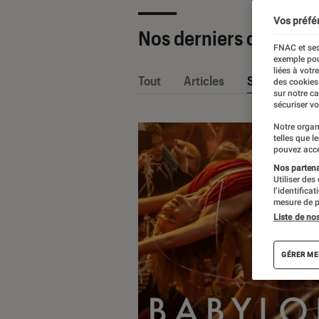
Vos préfé
Nos derniers contenu
FNAC et ses
exemple pou
liées à votr
Tout
Articles
Sélections et
des cookies
sur notre c
sécuriser vo
Notre organ
telles que l
pouvez acce
Nos partenai
Utiliser des
l’identifica
mesure de p
Liste de no
GÉRER ME