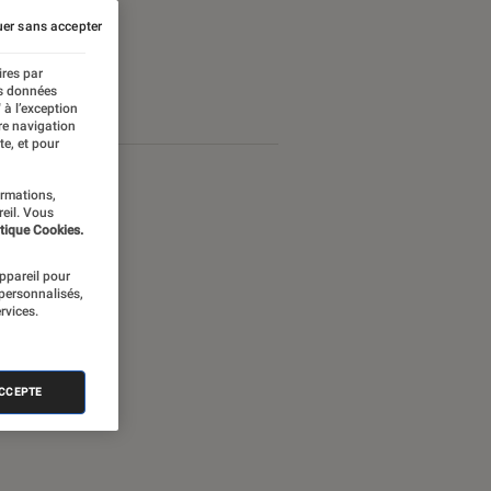
er sans accepter
ires par
es données
 à l’exception
re navigation
te, et pour
ormations,
reil. Vous
tique Cookies.
appareil pour
 personnalisés,
rvices.
ACCEPTE