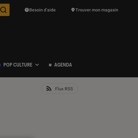
Besoin d’aide
Trouver mon magasin
Des suggestions de produits vont vous être proposées pendant vo
POP CULTURE
AGENDA
Flux RSS