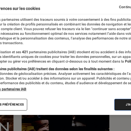
Continu
rences sur les cookies
s
 partenaires utilisent des traceurs soumis à votre consentement à des fins publicita
r la création de profils personnalisés en combinant les données de navigation et l
e compte client. Vous pouvez refuser les traceurs via le lien "continuer sans accepter"
 guides
 nécessaires au fonctionnement optimal de nos services notamment l’aide dans vot
atalogue et la personnalisation des contenus, l’analyse des performances de notre si
s transactions.
isation et ses
421
partenaires publicitaires (IAB) stockent et/ou accèdent à des inf
es identifiants uniques de cookies pour traiter les données personnelles, sur un appa
pter ou gérer vos préférences en cliquant ci-dessous ou à tout moment dans la
Poli
res publicitaires (IAB) traitent des données selon les finalités suivantes :
 données de géolocalisation précises. Analyser activement les caractéristiques de l’
tion. Stocker et/ou accéder à des informations sur un appareil. Publicités et contenu
erformance des publicités et du contenu, études d’audience et développement de se
s partenaires IAB
S PRÉFÉRENCES
J'