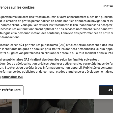
Continu
rences sur les cookies
s
 partenaires utilisent des traceurs soumis à votre consentement à des fins publicita
r la création de profils personnalisés en combinant les données de navigation et l
e compte client. Vous pouvez refuser les traceurs via le lien "continuer sans accepter"
 guides
 nécessaires au fonctionnement optimal de nos services notamment l’aide dans vot
atalogue et la personnalisation des contenus, l’analyse des performances de notre si
s transactions.
isation et ses
421
partenaires publicitaires (IAB) stockent et/ou accèdent à des inf
es identifiants uniques de cookies pour traiter les données personnelles, sur un appa
pter ou gérer vos préférences en cliquant ci-dessous ou à tout moment dans la
Poli
res publicitaires (IAB) traitent des données selon les finalités suivantes :
 données de géolocalisation précises. Analyser activement les caractéristiques de l’
tion. Stocker et/ou accéder à des informations sur un appareil. Publicités et contenu
erformance des publicités et du contenu, études d’audience et développement de se
s partenaires IAB
S PRÉFÉRENCES
J'