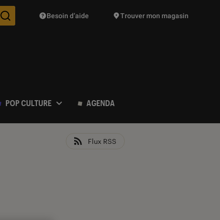
Besoin d’aide
Trouver mon magasin
Des suggestions de produits vont vous être proposées pendant vo
POP CULTURE
AGENDA
Flux RSS