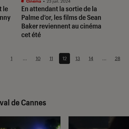
Cinéma
•
23 juil. 2024
 le
En attendant la sortie de la
hnny
Palme d’or, les films de Sean
Baker reviennent au cinéma
cet été
1
...
10
11
12
13
14
...
28
ival de Cannes