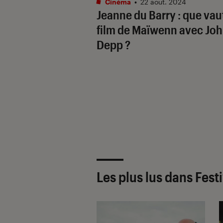
Cinéma
•
22 août. 2024
Jeanne du Barry
: que vaut
film de Maïwenn avec Jo
Depp ?
Les plus lus dans Fest