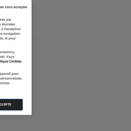
er sans accepter
ires par
es données
 à l’exception
re navigation
te, et pour
ormations,
reil. Vous
tique Cookies.
appareil pour
 personnalisés,
rvices.
ACCEPTE