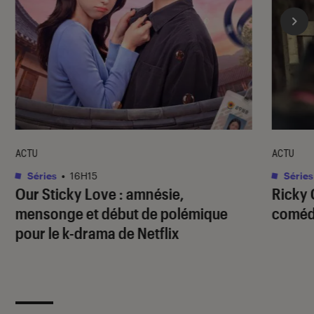
ACTU
ACTU
Séries
•
16H15
Séries
Our Sticky Love
: amnésie,
Ricky 
mensonge et début de polémique
comédi
pour le k-drama de Netflix