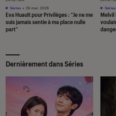
Séries
•
26 mar. 2026
Séries
Eva Huault pour
Privilèges
: “Je ne me
Melvi
suis jamais sentie à ma place nulle
voulai
part”
dange
Dernièrement dans Séries