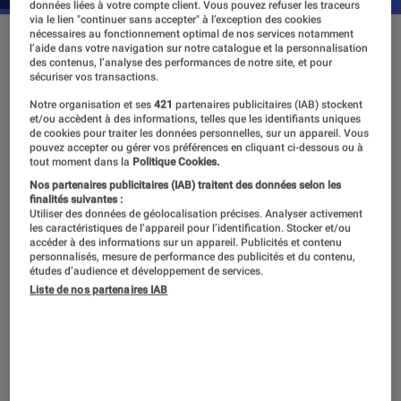
données liées à votre compte client. Vous pouvez refuser les traceurs
via le lien "continuer sans accepter" à l’exception des cookies
nécessaires au fonctionnement optimal de nos services notamment
Camille Lorente sur le tournage de “Comedy Class”.
l’aide dans votre navigation sur notre catalogue et la personnalisation
©Bureau233
des contenus, l’analyse des performances de notre site, et pour
sécuriser vos transactions.
Notre organisation et ses
421
partenaires publicitaires (IAB) stockent
et/ou accèdent à des informations, telles que les identifiants uniques
Stand-uppeuse, créatrice de contenu
de cookies pour traiter les données personnelles, sur un appareil. Vous
et podcasteuse, Camille Lorente a
pouvez accepter ou gérer vos préférences en cliquant ci-dessous ou à
tout moment dans la
Politique Cookies.
(déjà eu) mille vies. Après avoir foulé
Nos partenaires publicitaires (IAB) traitent des données selon les
finalités suivantes :
les scènes parisiennes et s’être
Utiliser des données de géolocalisation précises. Analyser activement
confiée au micro de
4 quarts d’heure
,
les caractéristiques de l’appareil pour l’identification. Stocker et/ou
accéder à des informations sur un appareil. Publicités et contenu
l’humoriste s’est lancé un nouveau
personnalisés, mesure de performance des publicités et du contenu,
études d’audience et développement de services.
défi :
Comedy Class
, l’émission
Liste de nos partenaires IAB
événement d’Éric et Ramzy.
Vous êtes à l’affiche de
Comedy