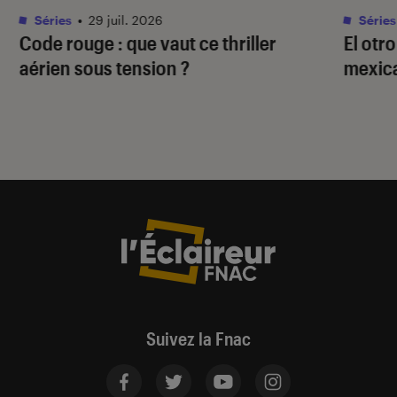
Séries
•
29 juil. 2026
Séries
Code rouge
: que vaut ce thriller
El otr
aérien sous tension ?
mexica
Suivez la Fnac