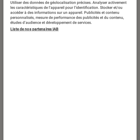
ACTU
Utiliser des données de géolocalisation précises. Analyser activement
les caractéristiques de l’appareil pour l’identification. Stocker et/ou
accéder à des informations sur un appareil. Publicités et contenu
Cinéma
•
26 nov. 2025
personnalisés, mesure de performance des publicités et du contenu,
Chloé Jouannet lance un podcast
études d’audience et développement de services.
consacré à la mémoire des femmes
Liste de nos partenaires IAB