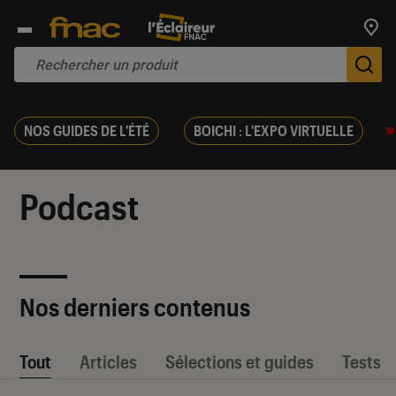
Trouv
De
NOS GUIDES DE L'ÉTÉ
BOICHI : L'EXPO VIRTUELLE
Podcast
Nos derniers contenus
Tout
Articles
Sélections et guides
Tests