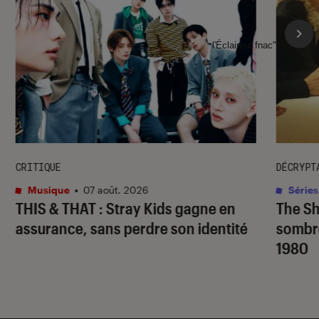
l'Éclaireur fnac">
CRITIQUE
DÉCRYPT
Musique
•
07 août. 2026
Séries
THIS & THAT
: Stray Kids gagne en
The S
assurance, sans perdre son identité
sombr
1980