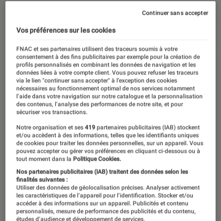
03 août 2023
・
Par
Hamza Timera
Continuer sans accepter
Vos préférences sur les cookies
Le Podcast Tech
FNAC et ses partenaires utilisent des traceurs soumis à votre
consentement à des fins publicitaires par exemple pour la création de
26 épisodes
profils personnalisés en combinant les données de navigation et les
données liées à votre compte client. Vous pouvez refuser les traceurs
via le lien "continuer sans accepter" à l’exception des cookies
nécessaires au fonctionnement optimal de nos services notamment
l’aide dans votre navigation sur notre catalogue et la personnalisation
Pour votre salon, plutôt
des contenus, l’analyse des performances de notre site, et pour
sécuriser vos transactions.
vidéoprojecteur ou écran plat ? Votre
Notre organisation et ses
419
partenaires publicitaires (IAB) stockent
batterie de PC fatigue, comment la
et/ou accèdent à des informations, telles que les identifiants uniques
ménager ? Appareil photo hybride ou
de cookies pour traiter les données personnelles, sur un appareil. Vous
pouvez accepter ou gérer vos préférences en cliquant ci-dessous ou à
reflex ? Barre de son ou enceintes
tout moment dans la
Politique Cookies.
Nos partenaires publicitaires (IAB) traitent des données selon les
pour votre télé ? Quel est l’intérêt
finalités suivantes :
d’une montre connectée ? Bienvenue
Utiliser des données de géolocalisation précises. Analyser activement
les caractéristiques de l’appareil pour l’identification. Stocker et/ou
dans le Podcast Tech, le nouveau
accéder à des informations sur un appareil. Publicités et contenu
personnalisés, mesure de performance des publicités et du contenu,
podcast de L’Eclaireur Fnac qui
études d’audience et développement de services.