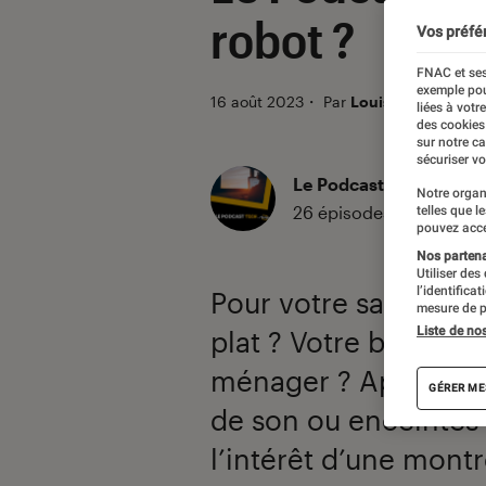
robot ?
Vos préfé
FNAC et ses
exemple pou
16 août 2023
・
Par
Louis Duval
liées à votr
des cookies
sur notre c
sécuriser vo
Le Podcast Tech
Notre organ
26 épisodes
telles que l
pouvez acce
Nos partenai
Utiliser des
l’identifica
Pour votre salon, pl
mesure de p
Liste de no
plat ? Votre batteri
ménager ? Appareil p
GÉRER ME
de son ou enceintes 
l’intérêt d’une mon