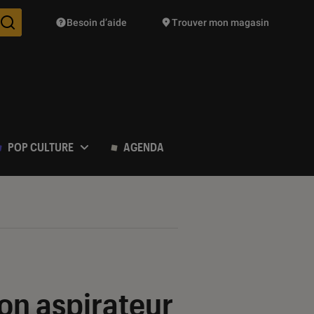
Besoin d’aide
Trouver mon magasin
Des suggestions de produits vont vous être proposées pendant vo
POP CULTURE
AGENDA
on aspirateur