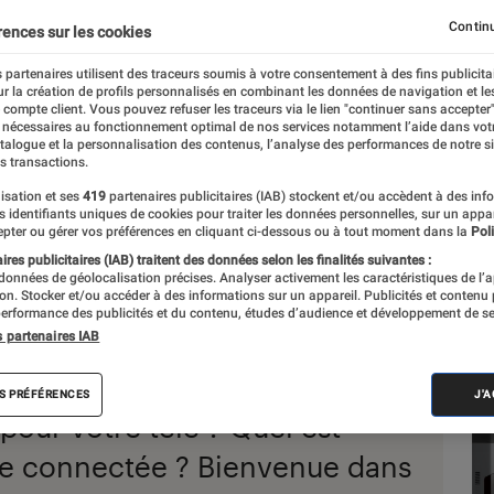
Continu
rences sur les cookies
 partenaires utilisent des traceurs soumis à votre consentement à des fins publicita
r la création de profils personnalisés en combinant les données de navigation et l
e compte client. Vous pouvez refuser les traceurs via le lien "continuer sans accepter"
 nécessaires au fonctionnement optimal de nos services notamment l’aide dans vot
atalogue et la personnalisation des contenus, l’analyse des performances de notre si
s transactions.
isation et ses
419
partenaires publicitaires (IAB) stockent et/ou accèdent à des inf
es identifiants uniques de cookies pour traiter les données personnelles, sur un appa
pter ou gérer vos préférences en cliquant ci-dessous ou à tout moment dans la
Poli
res publicitaires (IAB) traitent des données selon les finalités suivantes :
 données de géolocalisation précises. Analyser activement les caractéristiques de l’
tion. Stocker et/ou accéder à des informations sur un appareil. Publicités et contenu
utôt vidéoprojecteur ou écran
erformance des publicités et du contenu, études d’audience et développement de se
Sél
s partenaires IAB
e de PC fatigue, comment la
hoto hybride ou reflex ? Barre
S PRÉFÉRENCES
J'
pour votre télé ? Quel est
tre connectée ? Bienvenue dans