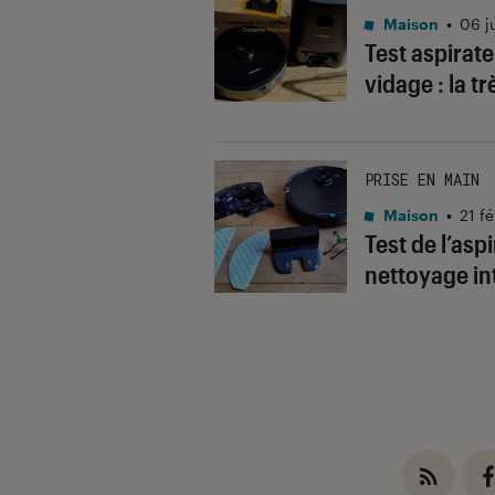
Maison
•
06 j
Test aspirat
vidage : la t
PRISE EN MAIN
Maison
•
21 f
Test de l’asp
nettoyage int