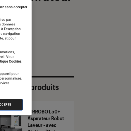
er sans accepter
ires par
es données
 à l’exception
re navigation
te, et pour
ormations,
reil. Vous
tique Cookies.
appareil pour
 personnalisés,
rvices.
ection de produits
ACCEPTE
AIRROBO L50+
Aspirateur Robot
Laveur - avec