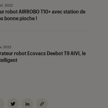
uil. 2022
eur robot AIRROBO T10+ avec station de
rès bonne pioche !
év. 2022
irateur robot Ecovacs Deebot T9 AIVI, le
elligent