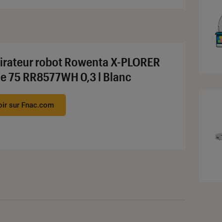
irateur robot Rowenta X-PLORER
ie 75 RR8577WH 0,3 l Blanc
oir sur Fnac.com