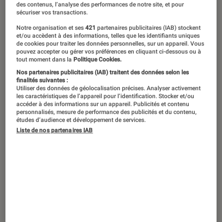
des contenus, l’analyse des performances de notre site, et pour
sécuriser vos transactions.
Les Français sont nombreux à mal
Notre organisation et ses
421
partenaires publicitaires (IAB) stockent
dormir. Endormissement difficile, nuits
et/ou accèdent à des informations, telles que les identifiants uniques
de cookies pour traiter les données personnelles, sur un appareil. Vous
entrecoupées ou sentiment
pouvez accepter ou gérer vos préférences en cliquant ci-dessous ou à
tout moment dans la
Politique Cookies.
d’épuisement au réveil… Les
Nos partenaires publicitaires (IAB) traitent des données selon les
symptômes et effets sont nombreux.
finalités suivantes :
Utiliser des données de géolocalisation précises. Analyser activement
Mais rassurez-vous, à grand renfort de
les caractéristiques de l’appareil pour l’identification. Stocker et/ou
accéder à des informations sur un appareil. Publicités et contenu
technologies, de lumière ou encore de
personnalisés, mesure de performance des publicités et du contenu,
études d’audience et développement de services.
sons, certains appareils promettent de
Liste de nos partenaires IAB
nous réconcilier avec Morphée.
Introduction
Les troubles du sommeil sont nombreux et
s’expriment sous des formes diverses. Le
docteur Duforez, fondateur du Centre