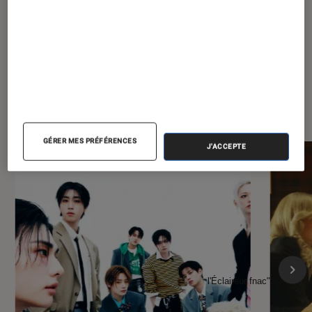
À la une de
VOIR TOUT
l'Éclaireur FNAC
GÉRER MES PRÉFÉRENCES
J'ACCEPTE
l'Éclaireur fnac">