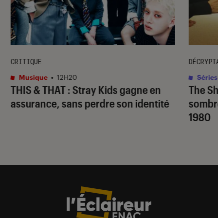
CRITIQUE
DÉCRYPT
Musique
•
12H20
Séries
THIS & THAT
: Stray Kids gagne en
The S
assurance, sans perdre son identité
sombr
1980