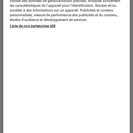
Utiliser des données de géolocalisation précises. Analyser activement
SÉLECTION
les caractéristiques de l’appareil pour l’identification. Stocker et/ou
accéder à des informations sur un appareil. Publicités et contenu
Cinéma
•
06 nov. 2025
personnalisés, mesure de performance des publicités et du contenu,
Le top 10 des (excellents) films inspirés
études d’audience et développement de services.
Liste de nos partenaires IAB
de faits divers qui vous empêcheront de
dormir