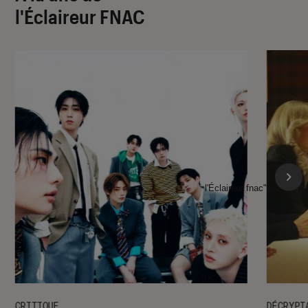
l'Éclaireur FNAC
l'Éclaireur fnac">
CRITIQUE
DÉCRYPT