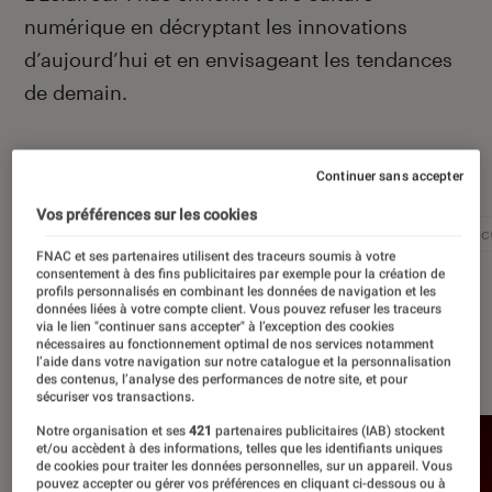
numérique en décryptant les innovations
d’aujourd’hui et en envisageant les tendances
de demain.
Autour de ce sujet
Continuer sans accepter
Vos préférences sur les cookies
Intelligence artificielle
Réseaux sociaux
Cybersécu
FNAC et ses partenaires utilisent des traceurs soumis à votre
consentement à des fins publicitaires par exemple pour la création de
profils personnalisés en combinant les données de navigation et les
données liées à votre compte client. Vous pouvez refuser les traceurs
via le lien "continuer sans accepter" à l’exception des cookies
nécessaires au fonctionnement optimal de nos services notamment
À la une
l’aide dans votre navigation sur notre catalogue et la personnalisation
des contenus, l’analyse des performances de notre site, et pour
sécuriser vos transactions.
Notre organisation et ses
421
partenaires publicitaires (IAB) stockent
et/ou accèdent à des informations, telles que les identifiants uniques
de cookies pour traiter les données personnelles, sur un appareil. Vous
pouvez accepter ou gérer vos préférences en cliquant ci-dessous ou à