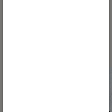
193
194
...
230
250
...
279
Les plus lus dans Société
numérique