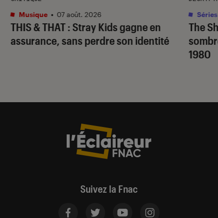
Musique
•
07 août. 2026
Séries
THIS & THAT
: Stray Kids gagne en
The S
assurance, sans perdre son identité
sombr
1980
Suivez la Fnac