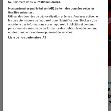
tout moment dans la
Politique Cookies.
Nos partenaires publicitaires (IAB) traitent des données selon les
finalités suivantes :
Utiliser des données de géolocalisation précises. Analyser activement
les caractéristiques de l’appareil pour l’identification. Stocker et/ou
accéder à des informations sur un appareil. Publicités et contenu
personnalisés, mesure de performance des publicités et du contenu,
études d’audience et développement de services.
Liste de nos partenaires IAB
DÉCRYPTAGE
ACTU
Société numérique
•
05 déc. 2023
Socié
Squeezie, HugoDécrypte, Juju
Quelle
Fitcats… Assiste-t-on à une
popula
hybridation de YouTube et de la
2023 
télévision ?