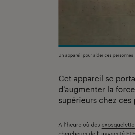
Un appareil pour aider ces personnes 
Cet appareil se port
d’augmenter la forc
supérieurs chez ces
Introduction
À l’heure où des
exosquelette
chercheurs de l’université ET