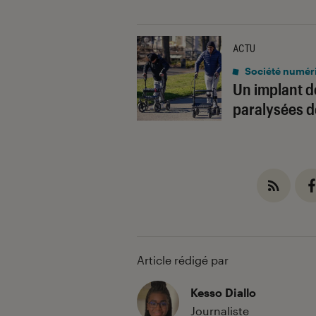
ACTU
Société numér
Un implant d
paralysées 
Article rédigé par
Kesso Diallo
Journaliste