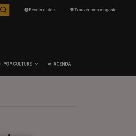
Besoin d’aide
Trouver mon magasin
Des suggestions de produits vont vous être proposées pendant vo
POP CULTURE
AGENDA