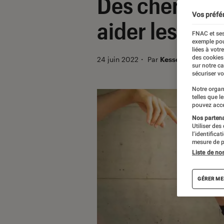
Des chercheu
Vos préfé
aider les per
FNAC et ses
exemple pou
liées à votr
des cookies
24 juin 2022
・
Par
Kesso Diallo
sur notre c
sécuriser vo
Notre organ
telles que l
pouvez acce
Nos partenai
Utiliser des
l’identifica
mesure de p
Liste de no
GÉRER ME