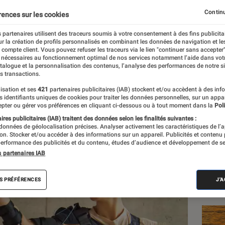
rs ont conçu un exomus
Continu
rences sur les cookies
sonnes à mobilité réduit
 partenaires utilisent des traceurs soumis à votre consentement à des fins publicita
r la création de profils personnalisés en combinant les données de navigation et l
e compte client. Vous pouvez refuser les traceurs via le lien "continuer sans accepter"
 nécessaires au fonctionnement optimal de nos services notamment l’aide dans vot
atalogue et la personnalisation des contenus, l’analyse des performances de notre si
s transactions.
isation et ses
421
partenaires publicitaires (IAB) stockent et/ou accèdent à des inf
es identifiants uniques de cookies pour traiter les données personnelles, sur un appa
Les
pter ou gérer vos préférences en cliquant ci-dessous ou à tout moment dans la
Poli
res publicitaires (IAB) traitent des données selon les finalités suivantes :
 données de géolocalisation précises. Analyser activement les caractéristiques de l’
tion. Stocker et/ou accéder à des informations sur un appareil. Publicités et contenu
erformance des publicités et du contenu, études d’audience et développement de se
s partenaires IAB
S PRÉFÉRENCES
J'