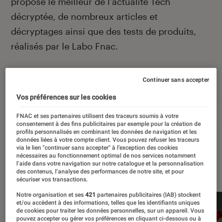
propose le meilleur de l’actualité Tech
décryptée, de nombreux articles et
décryptages ainsi que des tests de produits,
réalisés par le Labo Fnac.
Continuer sans accepter
Autour de ce sujet
Vos préférences sur les cookies
Apple
Intelligence artificielle
Android
Test
FNAC et ses partenaires utilisent des traceurs soumis à votre
consentement à des fins publicitaires par exemple pour la création de
profils personnalisés en combinant les données de navigation et les
données liées à votre compte client. Vous pouvez refuser les traceurs
via le lien "continuer sans accepter" à l’exception des cookies
nécessaires au fonctionnement optimal de nos services notamment
À la une
l’aide dans votre navigation sur notre catalogue et la personnalisation
des contenus, l’analyse des performances de notre site, et pour
sécuriser vos transactions.
Notre organisation et ses
421
partenaires publicitaires (IAB) stockent
et/ou accèdent à des informations, telles que les identifiants uniques
de cookies pour traiter les données personnelles, sur un appareil. Vous
pouvez accepter ou gérer vos préférences en cliquant ci-dessous ou à