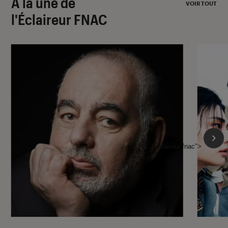
À la une de
VOIR TOUT
l'Éclaireur FNAC
l'Éclaireur fnac">