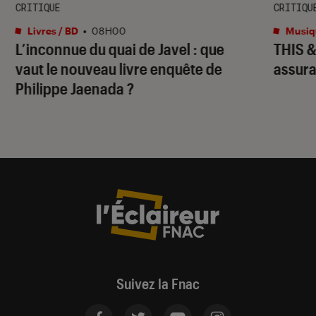
CRITIQUE
CRITIQU
Livres / BD
•
08H00
Musiq
L’inconnue du quai de Javel
: que
THIS 
vaut le nouveau livre enquête de
assura
Philippe Jaenada ?
Suivez la Fnac