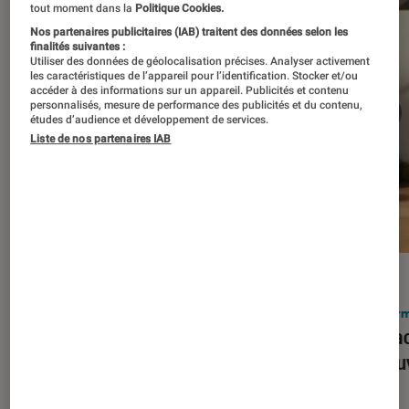
tout moment dans la
Politique Cookies.
Nos partenaires publicitaires (IAB) traitent des données selon les
finalités suivantes :
Utiliser des données de géolocalisation précises. Analyser activement
les caractéristiques de l’appareil pour l’identification. Stocker et/ou
accéder à des informations sur un appareil. Publicités et contenu
personnalisés, mesure de performance des publicités et du contenu,
études d’audience et développement de services.
Liste de nos partenaires IAB
ACTU
ACTU
Smartphones
•
03 mar. 2026
Infor
Apple lance l’iPhone 17e et vient
Le Mac
corriger tous les défauts de son
découv
prédécesseur